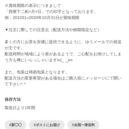
※賞味期限の表示につきまして
「西暦下二桁+月+日」での印字となっております。
例：201031=2020年10月31日が賞味期限
▼注文に際しての注意点（配送方法や納期指定など）
多くの方にお茶を安価に提供できるように、ゆうメールでの発送
が主です。
配送時間が地域により差があるようで、ご心配をお掛けしてしま
う方も稀にいらっしゃいますm(_ _)m
また、包装は簡易包装となります。
配送方法の変更希望がある場合はご購入前にメッセージにて聞い
て下さい^ ^
保存方法
製造日より1年間
#新◯◯
#ポストにお届け
#全国一律送料