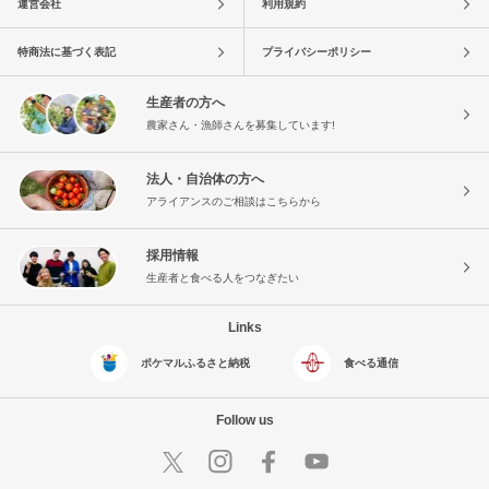
運営会社
利用規約
特商法に基づく表記
プライバシーポリシー
生産者の方へ
農家さん・漁師さんを募集しています!
法人・自治体の方へ
アライアンスのご相談はこちらから
採用情報
生産者と食べる人をつなぎたい
Links
ポケマルふるさと納税
食べる通信
Follow us