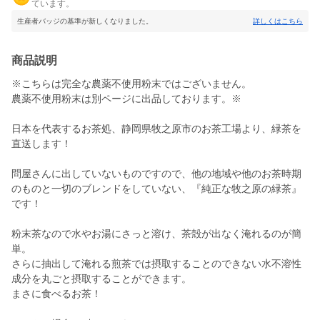
ています。
生産者バッジの基準が新しくなりました。
詳しくはこちら
商品説明
※こちらは完全な農薬不使用粉末ではございません。
農薬不使用粉末は別ページに出品しております。※
日本を代表するお茶処、静岡県牧之原市のお茶工場より、緑茶を
直送します！
問屋さんに出していないものですので、他の地域や他のお茶時期
のものと一切のブレンドをしていない、『純正な牧之原の緑茶』
です！
粉末茶なので水やお湯にさっと溶け、茶殻が出なく淹れるのが簡
単。
さらに抽出して淹れる煎茶では摂取することのできない水不溶性
成分を丸ごと摂取することができます。
まさに食べるお茶！