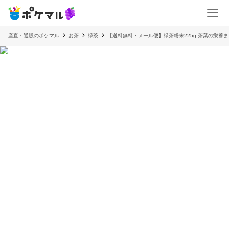
産直・通販のポケマル
お茶
緑茶
【送料無料・メール便】緑茶粉末225g 茶葉の栄養ま