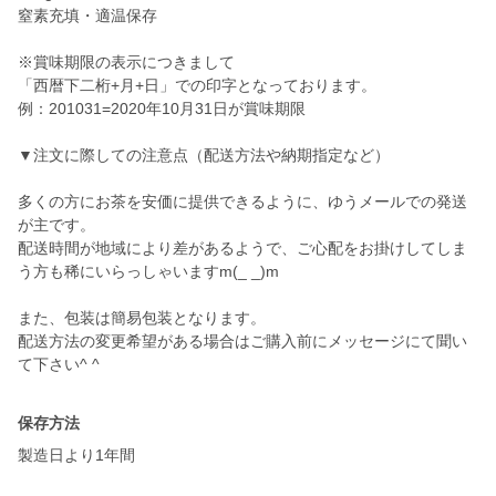
窒素充填・適温保存
※賞味期限の表示につきまして
「西暦下二桁+月+日」での印字となっております。
例：201031=2020年10月31日が賞味期限
▼注文に際しての注意点（配送方法や納期指定など）
多くの方にお茶を安価に提供できるように、ゆうメールでの発送
が主です。
配送時間が地域により差があるようで、ご心配をお掛けしてしま
う方も稀にいらっしゃいますm(_ _)m
また、包装は簡易包装となります。
配送方法の変更希望がある場合はご購入前にメッセージにて聞い
て下さい^ ^
保存方法
製造日より1年間