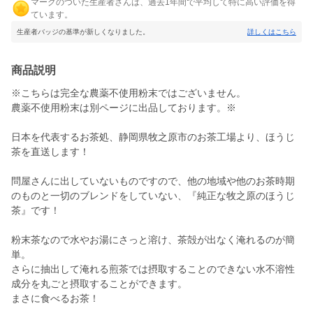
マークのついた生産者さんは、過去1年間で平均して特に高い評価を得
ています。
生産者バッジの基準が新しくなりました。
詳しくはこちら
商品説明
※こちらは完全な農薬不使用粉末ではございません。
農薬不使用粉末は別ページに出品しております。※
日本を代表するお茶処、静岡県牧之原市のお茶工場より、ほうじ
茶を直送します！
問屋さんに出していないものですので、他の地域や他のお茶時期
のものと一切のブレンドをしていない、『純正な牧之原のほうじ
茶』です！
粉末茶なので水やお湯にさっと溶け、茶殻が出なく淹れるのが簡
単。
さらに抽出して淹れる煎茶では摂取することのできない水不溶性
成分を丸ごと摂取することができます。
まさに食べるお茶！