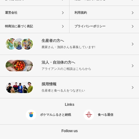
運営会社
利用規約
特商法に基づく表記
プライバシーポリシー
生産者の方へ
農家さん・漁師さんを募集しています!
法人・自治体の方へ
アライアンスのご相談はこちらから
採用情報
生産者と食べる人をつなぎたい
Links
ポケマルふるさと納税
食べる通信
Follow us