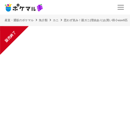
産直・通販のポケマル
魚介類
カニ
思わず笑み！親ガニ(理由あり)お買い得小size6匹
販売終了