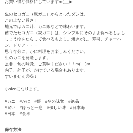
お買い得な価格にしていますm(__)m
生のセコガニ（親ガニ）からとったダシは、
この上ない旨さ！
地元ではカニ汁、カニ飯などで味わいます。
茹でたセコガニ（親ガニ）は、シンプルにそのまま食べるもよし
しょうゆをたらして食べるもよし。焼きがに、寿司、チャーハ
ン、ドリア・・・
思う存分に、かに料理をお楽しみください。
生のカニを発送します。
是非、旬の味覚、ご賞味ください！！m(__)m
内子、外子が、かけている場合もあります。
すいません😣💦⤵️
小sizeになります。
#カニ #かに #蟹 #冬の味覚 #絶品
#旨い #ほっと一息 #優しい味 #日本海
#日本 #食卓
保存方法