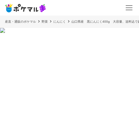
産直・通販のポケマル
野菜
にんにく
山口県産 黒にんにく400g 大容量、送料込で