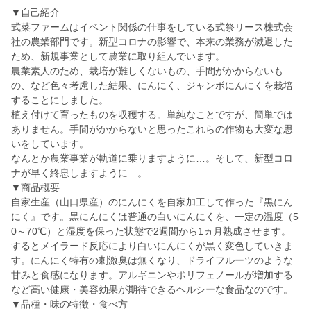
▼自己紹介
式菜ファームはイベント関係の仕事をしている式祭リース株式会
社の農業部門です。新型コロナの影響で、本来の業務が減退した
ため、新規事業として農業に取り組んでいます。
農業素人のため、栽培が難しくないもの、手間がかからないも
の、など色々考慮した結果、にんにく、ジャンボにんにくを栽培
することにしました。
植え付けて育ったものを収穫する。単純なことですが、簡単では
ありません。手間がかからないと思ったこれらの作物も大変な思
いをしています。
なんとか農業事業が軌道に乗りますように…。そして、新型コロ
ナが早く終息しますように…。
▼商品概要
自家生産（山口県産）のにんにくを自家加工して作った『黒にん
にく』です。黒にんにくは普通の白いにんにくを、一定の温度（5
0～70℃）と湿度を保った状態で2週間から1ヵ月熟成させます。
するとメイラード反応により白いにんにくが黒く変色していきま
す。にんにく特有の刺激臭は無くなり、ドライフルーツのような
甘みと食感になります。アルギニンやポリフェノールが増加する
など高い健康・美容効果が期待できるヘルシーな食品なのです。
▼品種・味の特徴・食べ方