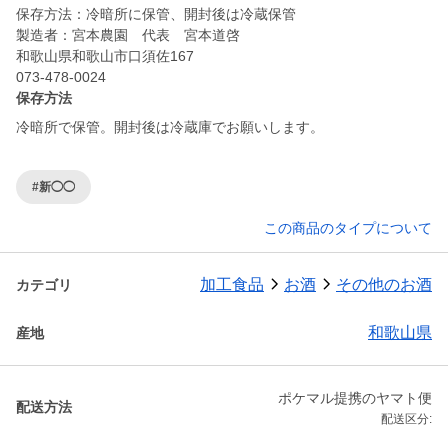
保存方法：冷暗所に保管、開封後は冷蔵保管
製造者：宮本農園 代表 宮本道啓
和歌山県和歌山市口須佐167
073-478-0024
保存方法
冷暗所で保管。開封後は冷蔵庫でお願いします。
#新◯◯
この商品のタイプについて
加工食品
お酒
その他のお酒
カテゴリ
和歌山県
産地
ポケマル提携のヤマト便
配送方法
配送区分: