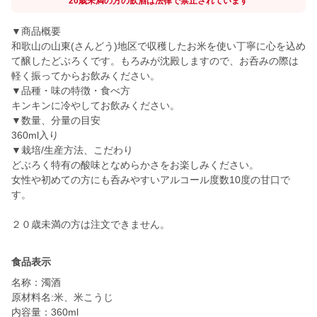
20歳未満の方の飲酒は法律で禁止されています
▼商品概要
和歌山の山東(さんどう)地区で収穫したお米を使い丁寧に心を込め
て醸したどぶろくです。もろみが沈殿しますので、お呑みの際は
軽く振ってからお飲みください。
▼品種・味の特徴・食べ方
キンキンに冷やしてお飲みください。
▼数量、分量の目安
360ml入り
▼栽培/生産方法、こだわり
どぶろく特有の酸味となめらかさをお楽しみください。
女性や初めての方にも呑みやすいアルコール度数10度の甘口で
す。
２０歳未満の方は注文できません。
食品表示
名称：濁酒
原材料名:米、米こうじ
内容量：360ml