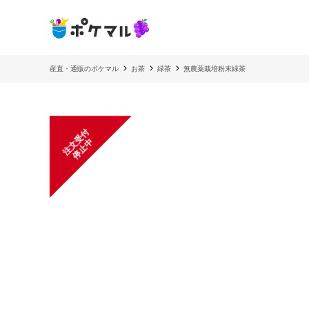
産直・通販のポケマル
お茶
緑茶
無農薬栽培粉末緑茶
注
文
受
付
停
止
中