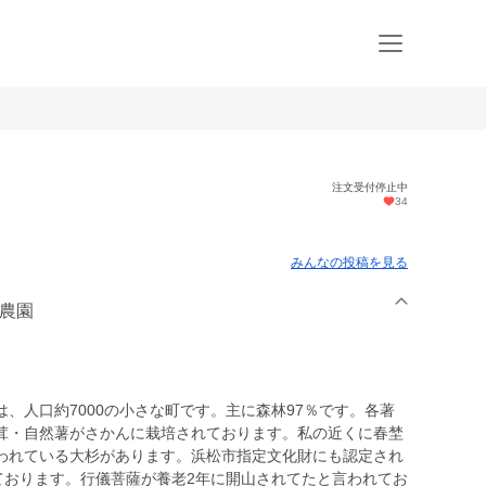
注文受付停止中
34
みんなの投稿を見る
智農園
、人口約7000の小さな町です。主に森林97％です。各著
茸・自然薯がさかんに栽培されております。私の近くに春埜
と言われている大杉があります。浜松市指定文化財にも認定され
ております。行儀菩薩が養老2年に開山されてたと言われてお