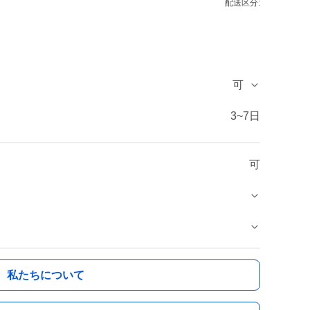
配送区分:
可
3~7日
可
私たちについて