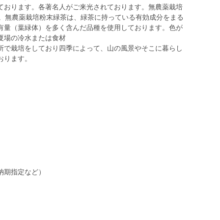
ております。各著名人がご来光されております。無農薬栽培
た。無農薬栽培粉末緑茶は、緑茶に持っている有効成分をまる
有量（葉緑体）を多く含んだ品種を使用しております。色が
夏場の冷水または食材
所で栽培をしており四季によって、山の風景やそこに暮らし
おります。
納期指定など）