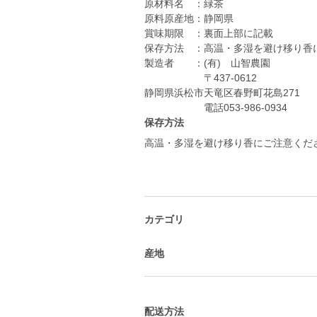
原材料名 ：緑茶
原料原産地：静岡県
賞味期限 ：裏面上部に記載
保存方法 ：高温・多湿を避け移り香
製造者 ：(有) 山智農園
〒437-0612
静岡県浜松市天竜区春野町花島271
保存方法
高温・多湿を避け移り香にご注意くだ
カテゴリ
産地
配送方法