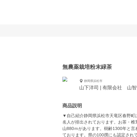
無農薬栽培粉末緑茶
静岡県浜松市
山下洋司 | 有限会社 山
商品説明
▼自己紹介静岡県浜松市天竜区春野町は
名人が排出されております。お茶・椎
山880ｍがあります。樹齢1300年
ております。県の100撰にも認定され