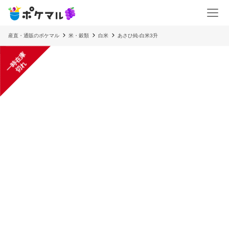
産直・通販のポケマル
米・穀類
白米
あさひ純-白米3升
一
在
庫
切
時
れ