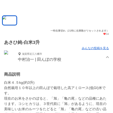
一時在庫切れ（21時に在庫数がリセットされます）
34
あさひ純-白米3升
みんなの投稿を見る
滋賀県近江八幡市
中村治一 | 田んぼの学校
商品説明
白米４.５kg(約3升)
自然栽培１０年以上の田んぼで栽培した高アミロース(低GI)米で
す。
現在のお米をさかのぼると、「旭」「亀の尾」などの品種にあた
ります。コシヒカリは、３世代前に「旭」があるように、現在の
美味しいお米のルーツをたどると「旭」「亀の尾」などの古い品