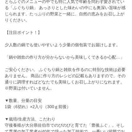
とらふぐのメニューの中でも特に人気で年齢を問わず愛されてい
る「ふぐちり鍋」 あっさりとした味わいの中にも奥深い旨味が感
じられます。たっぷりの野菜と一緒に、自然の恵みをお召し上が
りください。
【注目ポイント！】
少人数の鍋でも使いやすいよう少量の個包装でお届けします。
「鍋や雑炊の作り方が分からないから美味しくできるか心配…」
ご安心ください。 ふぐちり鍋と雑炊を作るのに特別な技術は必要
ありません。 商品に作り方のレシピの記載もありますので、その
通りに調理すればどなたでも美味しくお召し上がりになれます。
※野菜は付いていません。
▼数量、分量の目安
1袋（6切れ）×2入り（300ｇ前後）
▼栽培/生産方法、こだわり
守後養殖が大分県佐伯市でのびのびと育てた「豊後ふぐ」。そし
て専属の加工業者が40年で培った加工技術で、一番いい状態でお