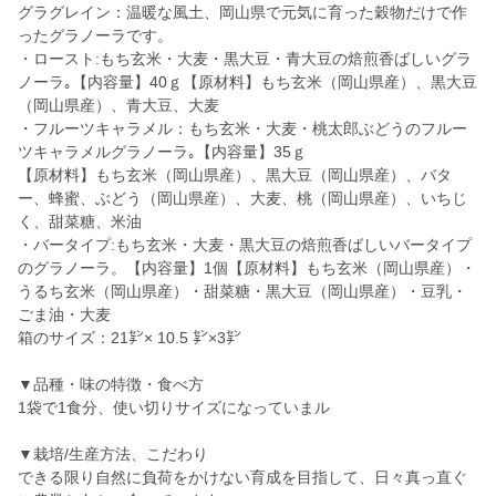
グラグレイン：温暖な風土、岡山県で元気に育った穀物だけで作
ったグラノーラです。
・ロースト:もち玄米・大麦・黒大豆・青大豆の焙煎香ばしいグラ
ノーラ｡【内容量】40ｇ【原材料】もち玄米（岡山県産）、黒大豆
（岡山県産）、青大豆、大麦
・フルーツキャラメル：もち玄米・大麦・桃太郎ぶどうのフルー
ツキャラメルグラノーラ｡【内容量】35ｇ
【原材料】もち玄米（岡山県産）、黒大豆（岡山県産）、バタ
ー、蜂蜜、ぶどう（岡山県産）、大麦、桃（岡山県産）、いちじ
く、甜菜糖、米油
・バータイプ:もち玄米・大麦・黒大豆の焙煎香ばしいバータイプ
のグラノーラ。【内容量】1個【原材料】もち玄米（岡山県産）・
うるち玄米（岡山県産）・甜菜糖・黒大豆（岡山県産）・豆乳・
ごま油・大麦
箱のサイズ：21㌢× 10.5 ㌢×3㌢
▼品種・味の特徴・食べ方
1袋で1食分、使い切りサイズになっていまル
▼栽培/生産方法、こだわり
できる限り自然に負荷をかけない育成を目指して、日々真っ直ぐ