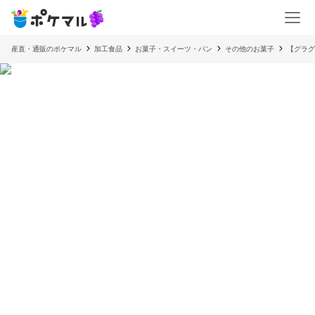
産直・通販のポケマル
加工食品
お菓子・スイーツ・パン
その他のお菓子
【グラグ