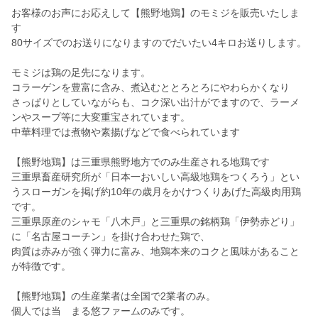
お客様のお声にお応えして【熊野地鶏】のモミジを販売いたしま
す
80サイズでのお送りになりますのでだいたい4キロお送りします。
モミジは鶏の足先になります。
コラーゲンを豊富に含み、煮込むととろとろにやわらかくなり
さっぱりとしていながらも、コク深い出汁がでますので、ラーメ
ンやスープ等に大変重宝されています。
中華料理では煮物や素揚げなどで食べられています
【熊野地鶏】は三重県熊野地方でのみ生産される地鶏です
三重県畜産研究所が「日本一おいしい高級地鶏をつくろう」とい
うスローガンを掲げ約10年の歳月をかけつくりあげた高級肉用鶏
です。
三重県原産のシャモ「八木戸」と三重県の銘柄鶏「伊勢赤どり」
に「名古屋コーチン」を掛け合わせた鶏で、
肉質は赤みが強く弾力に富み、地鶏本来のコクと風味があること
が特徴です。
【熊野地鶏】の生産業者は全国で2業者のみ。
個人では当 まる悠ファームのみです。