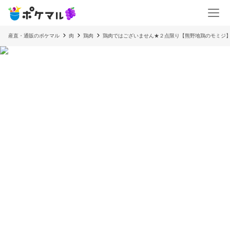
産直・通販のポケマル
肉
鶏肉
鶏肉ではございません★２点限り【熊野地鶏のモミジ】