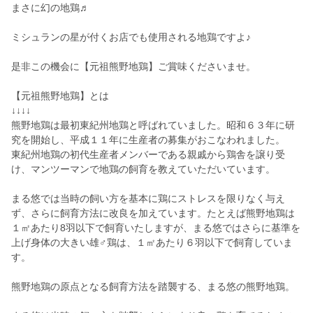
まさに幻の地鶏♬
ミシュランの星が付くお店でも使用される地鶏ですよ♪
是非この機会に【元祖熊野地鶏】ご賞味くださいませ。
【元祖熊野地鶏】とは
↓↓↓↓
熊野地鶏は最初東紀州地鶏と呼ばれていました。昭和６３年に研
究を開始し、平成１１年に生産者の募集がおこなわれました。
東紀州地鶏の初代生産者メンバーである親戚から鶏舎を譲り受
け、マンツーマンで地鶏の飼育を教えていただいています。
まる悠では当時の飼い方を基本に鶏にストレスを限りなく与え
ず、さらに飼育方法に改良を加えています。たとえば熊野地鶏は
１㎡あたり8羽以下で飼育いたしますが、まる悠ではさらに基準を
上げ身体の大きい雄♂鶏は、１㎡あたり６羽以下で飼育していま
す。
熊野地鶏の原点となる飼育方法を踏襲する、まる悠の熊野地鶏。