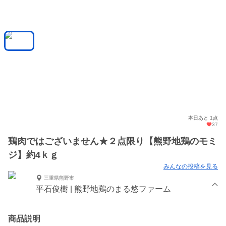
本日あと 1点
37
鶏肉ではございません★２点限り【熊野地鶏のモミ
ジ】約4ｋｇ
みんなの投稿を見る
三重県熊野市
平石俊樹 | 熊野地鶏のまる悠ファーム
商品説明