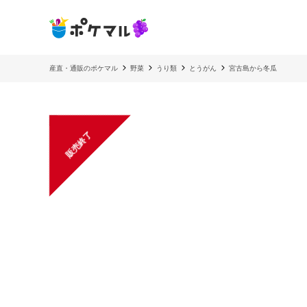
産直・通販のポケマル
野菜
うり類
とうがん
宮古島から冬瓜
販売終了