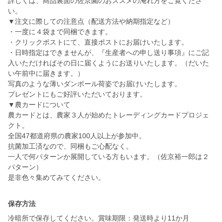
詳しくは、商品裏面の佐京園のおススメの淹れ方をご覧くださ
い。
▼注文に際しての注意点（配送方法や納期指定など）
・一度に４袋まで同梱できます。
・クリックポストにて、直接ポストにお届けいたします。
・日時指定はできませんが、『生産者への申し送り事項』にご記
入いただければその日に届くようにお送りいたします。（だいた
い午前中に届きます。）
写真のような薄いダンボール荷姿でお届けいたします。
プレゼントにもご好評いただいております。
▼農カードについて
農カードとは、農家３人が始めたトレーディングカードプロジェ
クト。
全国47都道府県の農家100人以上が参加中。
抗菌加工済なので、同梱もご心配なく。
一人で何パターンか展開している方もいます。（佐京裕一郎は２
パターン）
是非色々集めてみてください。
保存方法
冷暗所で保存してください。賞味期限：発送時より11か月