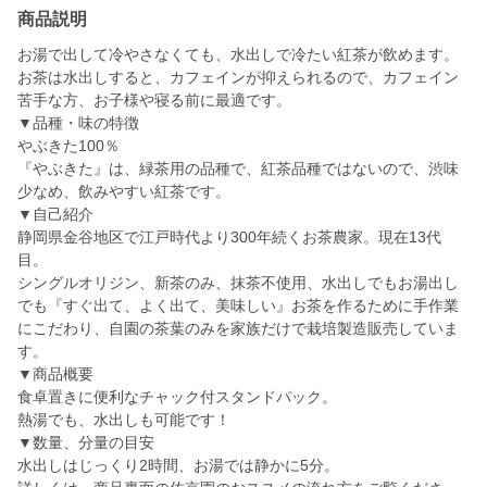
商品説明
お湯で出して冷やさなくても、水出しで冷たい紅茶が飲めます。
お茶は水出しすると、カフェインが抑えられるので、カフェイン
苦手な方、お子様や寝る前に最適です。
▼品種・味の特徴
やぶきた100％
『やぶきた』は、緑茶用の品種で、紅茶品種ではないので、渋味
少なめ、飲みやすい紅茶です。
▼自己紹介
静岡県金谷地区で江戸時代より300年続くお茶農家。現在13代
目。
シングルオリジン、新茶のみ、抹茶不使用、水出しでもお湯出し
でも『すぐ出て、よく出て、美味しい』お茶を作るために手作業
にこだわり、自園の茶葉のみを家族だけで栽培製造販売していま
す。
▼商品概要
食卓置きに便利なチャック付スタンドパック。
熱湯でも、水出しも可能です！
▼数量、分量の目安
水出しはじっくり2時間、お湯では静かに5分。