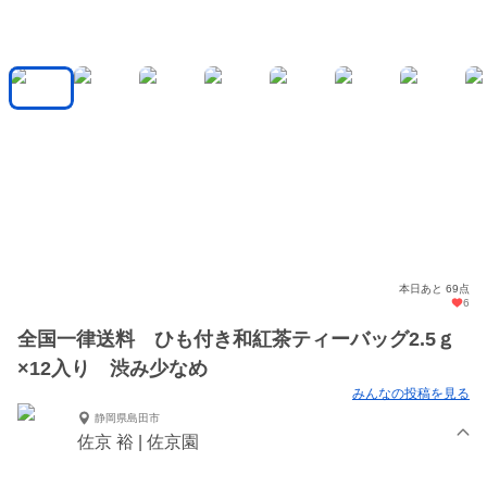
本日あと 69点
6
全国一律送料 ひも付き和紅茶ティーバッグ2.5ｇ
×12入り 渋み少なめ
みんなの投稿を見る
静岡県島田市
佐京 裕 | 佐京園