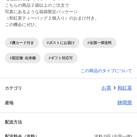
こちらの商品２袋以上のご注文で
写真にあるような福袋限定パッケージ
（和紅茶ティーバッグ２個入り）のおまけ付き。
この機会にぜひ。
#農カード付き
#ポストにお届け
#全国一律送料
#固定種･在来種
#ギフト対応可
この商品のタイプについて
お茶
和紅茶
カテゴリ
静岡県
産地
配送方法
配送料金（送料）
送料:0円 (全国一律)