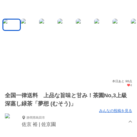
本日あと 98点
4
全国一律送料 上品な旨味と甘み！茶園No,3上級
深蒸し緑茶「夢想 (むそう)」
みんなの投稿を見る
静岡県島田市
佐京 裕 | 佐京園