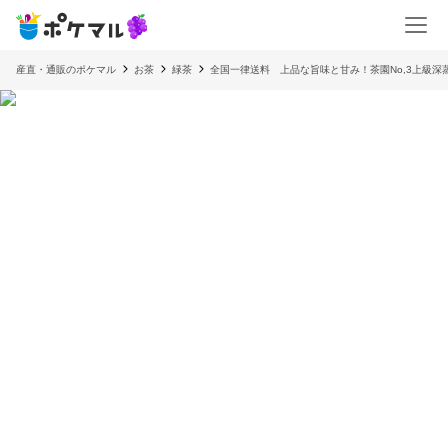
産直・通販のポケマル
お茶
緑茶
全国一律送料 上品な旨味と甘み！茶園No,3上級深蒸