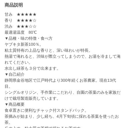
商品説明
甘み ★★★★★
香り ★★★★☆
渋み ★★★☆☆
最適湯温度 80℃
▼品種・味の特徴・食べ方
ヤブキタ新茶100％。
粘土質特有の上品な香りと、深い味わいが特長。
熱湯で淹れると、渋味が際立ってしまうので、お湯を冷まして淹
れてください。
水出し緑茶も３分で出来ます。
▼自己紹介
静岡県金谷地区で江戸時代より300年続くお茶農家。現在13代
目。
シングルオリジン、手作業にこだわり、自園の茶葉のみを家族だ
けで栽培製造販売しています。
▼商品概要
食卓置きに便利なチャック付スタンドパック。
茶摘みが始まり、少し経ち、4月下旬頃に採れる茶葉を使ったお
茶。