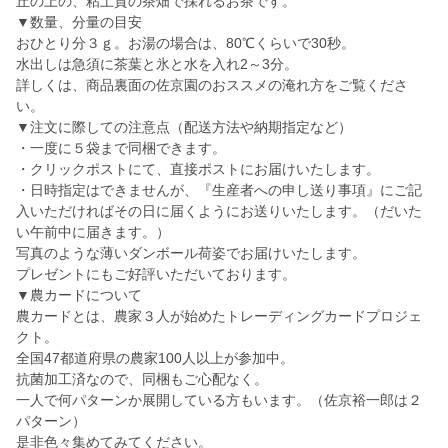
丘の上の、粘土質の茶畑で採れるお茶です。
▼数量、分量の目安
おひとり分３ｇ。お湯の場合は、80℃くらいで30秒。
水出しは急須に茶葉と氷と水を入れ2～3分。
詳しくは、商品裏面の佐京園のおススメの淹れ方をご覧くださ
い。
▼注文に際しての注意点（配送方法や納期指定など）
・一度に５袋まで同梱できます。
・クリックポストにて、直接ポストにお届けいたします。
・日時指定はできませんが、『生産者への申し送り事項』にご記
入いただければその日に届くようにお送りいたします。（だいた
い午前中に届きます。）
写真のような薄いダンボール荷姿でお届けいたします。
プレゼントにもご好評いただいております。
▼農カードについて
農カードとは、農家３人が始めたトレーディングカードプロジェ
クト。
全国47都道府県の農家100人以上が参加中。
抗菌加工済なので、同梱もご心配なく。
一人で何パターンか展開している方もいます。（佐京裕一郎は２
パターン）
是非色々集めてみてください。