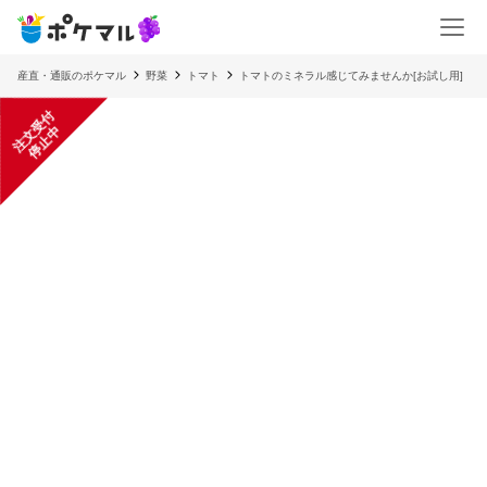
産直・通販のポケマル
野菜
トマト
トマトのミネラル感じてみませんか[お試し用]
注
文
受
付
停
止
中