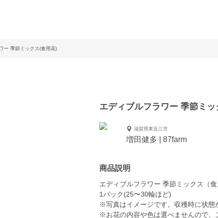
ー 季節ミックス(食用花)
エディブルフラワー 季節ミック
滋賀県東近江市
増田健多 | 87farm
商品説明
エディブルフラワー 季節ミックス（食
1パック(25〜30輪ほど)
※写真はイメージです。収穫時に状態
※お花の内容や色は選べませんので、