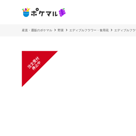
産直・通販のポケマル
野菜
エディブルフラワー・食用花
エディブルフラワ
注
文
受
付
停
止
中