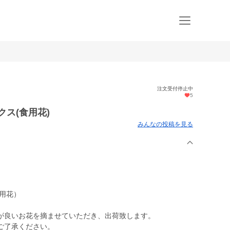
注文受付停止中
5
ス(食用花)
みんなの投稿を見る
用花）
が良いお花を摘ませていただき、出荷致します。
ご了承ください。