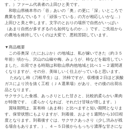
す。）ファーム代表者の上田ひと美です。
和歌山県橋本市の「谷」あいの「奥」の更に「深」いところで
農業を営んでいる？（「頑張っている」の方が相応しいかな…）
上田ひと美と申します。文字のとおりの場所で自然がいっぱい
（あまり自然が多すぎるのも如何なものか…）です。ご先祖から
の農地を維持していくのは大変で、悪戦苦闘しています。
▼商品概要
この谷奥深（たにおぶか）の地域は、私が嫁いできた（約３５
年前）頃から、沢山の山椒や梅、みょうが、柿などを栽培してい
ました。出荷できる時期は和歌山県内他地域と比べ１～２週間遅
くなりますが、その分、美味しいく仕上がっていると思います。
たねなし柿（刀根早生）は、渋柿ですが、収穫後２日ほど炭酸
ガスにより渋を抜く工程（ＪＡ選果場）があり、その後の出荷出
品となります。
サクサクした食感、あっさりとした甘さと、比較的柔らかい果肉
が特徴です。（柔らかくなれば、それだけ甘味が増します。）
賞味期間は、富有柿（あま柿）と比べますと短い期間となりま
す。保管状態にもよりますが、到着後、およそ１週間から10日程
度となります。到着後すぐは、サクサクあっさり（少し渋みが残
る場合もあります。）、４～５日後からもっちり濃厚な甘さにな