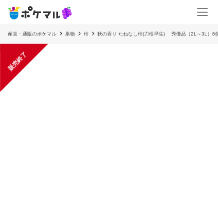
産直・通販のポケマル
果物
柿
秋の香り たねなし柿(刀根早生) 秀優品（2L～3L）6
販売終了