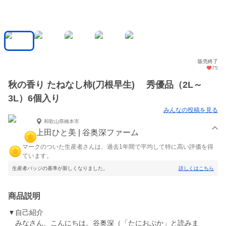
販売終了
75
秋の香り たねなし柿(刀根早生) 秀優品（2L～
3L）6個入り
みんなの投稿を見る
和歌山県橋本市
上田ひと美 | 谷奥深ファーム
マークのついた生産者さんは、過去1年間で平均して特に高い評価を得
ています。
生産者バッジの基準が新しくなりました。
詳しくはこちら
商品説明
▼自己紹介
みなさん、こんにちは。谷奥深（「たにおぶか」と読みま