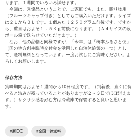
ります。１週間でいろいろ試せます。
今回は、秀優品ということで、ご家庭でも、また、贈り物用
（フルーツキャップ付き）としてもご購入いただけます。サイズ
は２Ｌから３Ｌです。１個あたり２５０グラム前後です。ですか
ら、重量はおよそ１．５Ｋｇ前後になります。（Ａ４サイズの段
ボール箱で送らせていただきます。）
なお、他の品物と同様ですが、「今年」は「橋本ふるさと便」
（国の地方創生臨時交付金を活用した自治体施策の一つ）とし
て、送料無料となっています。一度お試しにご賞味ください。よ
保存方法
賞味期間はおよそ１週間から10日程度です。（到着後、直ぐに食
べると渋みが残っていることがありますが２～３日でほぼ消えま
す。）サクサク感を好む方は冷蔵庫で保管すると良いと思いま
す。
#新◯◯
#全国一律送料