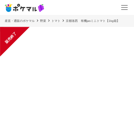
産直・通販のポケマル
野菜
トマト
京都洛西 有機jasミニトマト【1kg箱】
販売終了