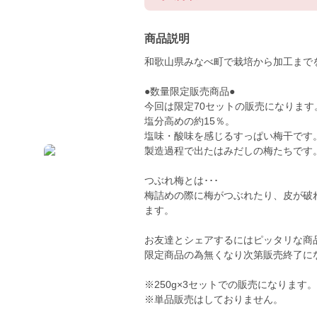
商品説明
和歌山県みなべ町で栽培から加工まで
●数量限定販売商品●
今回は限定70セットの販売になります
塩分高めの約15％。
塩味・酸味を感じるすっぱい梅干です
製造過程で出たはみだしの梅たちです
つぶれ梅とは･･･
梅詰めの際に梅がつぶれたり、皮が破
ます。
お友達とシェアするにはピッタリな商
限定商品の為無くなり次第販売終了に
※250g×3セットでの販売になります。
※単品販売はしておりません。