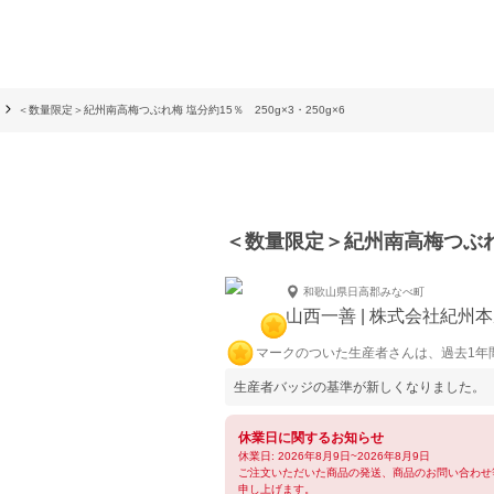
＜数量限定＞紀州南高梅つぶれ梅 塩分約15％ 250g×3・250g×6
＜数量限定＞紀州南高梅つぶれ梅 
和歌山県日高郡みなべ町
山西一善 | 株式会社紀州
マークのついた生産者さんは、過去1年
生産者バッジの基準が新しくなりました。
休業日に関するお知らせ
休業日: 2026年8月9日~2026年8月9日
ご注文いただいた商品の発送、商品のお問い合わせ
申し上げます。