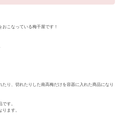
をおこなっている梅干屋です！
。
。
。
れたり、切れたりした南高梅だけを容器に入れた商品になり
品です。
なります。