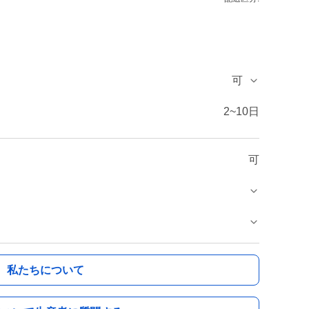
可
2~10日
可
私たちについて