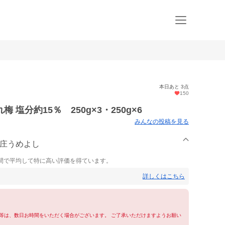
本日あと 3点
150
塩分約15％ 250g×3・250g×6
みんなの投稿を見る
本庄うめよし
間で平均して特に高い評価を得ています。
詳しくはこちら
等は、数日お時間をいただく場合がございます。 ご了承いただけますようお願い