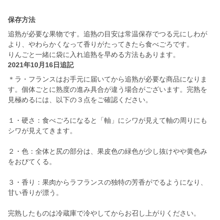
保存方法
追熟が必要な果物です。追熟の目安は常温保存でつる元にしわが
より、やわらかくなって香りがたってきたら食べごろです。
りんごと一緒に袋に入れ追熟を早める方法もあります。
2021年10月16日追記
＊ラ・フランスはお手元に届いてから追熟が必要な商品になりま
す。個体ごとに熟度の進み具合が違う場合がございます。完熟を
見極めるには、以下の３点をご確認ください。
１・硬さ：食べごろになると「軸」にシワが見えて軸の周りにも
シワが見えてきます。
２・色：全体と尻の部分は、果皮色の緑色が少し抜けやや黄色み
をおびてくる。
３・香り：果肉からラフランスの独特の芳香がでるようになり、
甘い香りが漂う。
完熟したものは冷蔵庫で冷やしてからお召し上がりください。