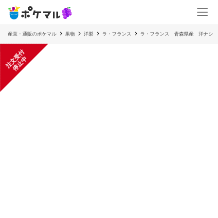
産直・通販のポケマル
果物
洋梨
ラ・フランス
ラ・フランス 青森県産 洋ナシ 
注
文
受
付
停
止
中