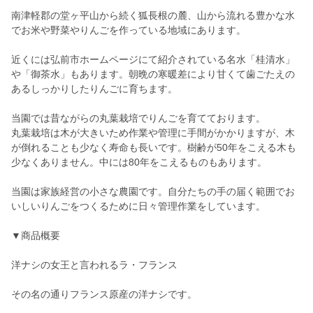
南津軽郡の堂ヶ平山から続く狐長根の麓、山から流れる豊かな水
でお米や野菜やりんごを作っている地域にあります。
近くには弘前市ホームページにて紹介されている名水「桂清水」
や「御茶水」もあります。朝晩の寒暖差により甘くて歯ごたえの
あるしっかりしたりんごに育ちます。
当園では昔ながらの丸葉栽培でりんごを育てております。
丸葉栽培は木が大きいため作業や管理に手間がかかりますが、木
が倒れることも少なく寿命も長いです。樹齢が50年をこえる木も
少なくありません。中には80年をこえるものもあります。
当園は家族経営の小さな農園です。自分たちの手の届く範囲でお
いしいりんごをつくるために日々管理作業をしています。
▼商品概要
洋ナシの女王と言われるラ・フランス
その名の通りフランス原産の洋ナシです。