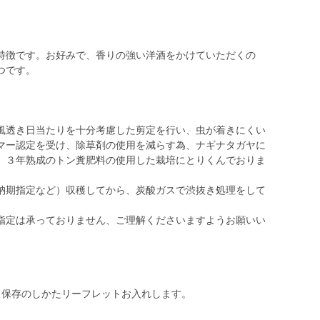
特徴です。お好みで、香りの強い洋酒をかけていただくの
つです。
風透き日当たりを十分考慮した剪定を行い、虫が着きにくい
マー認定を受け、除草剤の使用を減らす為、ナギナタガヤに
、３年熟成のトン糞肥料の使用した栽培にとりくんでおりま
納期指定など）収穫してから、炭酸ガスで渋抜き処理をして
、
指定は承っておりません、ご理解くださいますようお願いい
日 保存のしかたリーフレットお入れします。