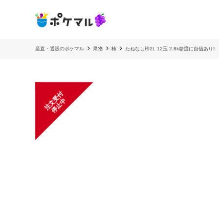
産直・通販のポケマル
果物
柿
たねなし柿2L 12玉 2.8k糖度に自信あり‼️
注
文
受
付
停
止
中