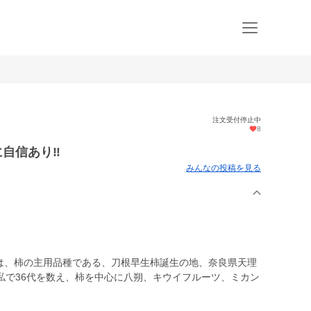
注文受付停止中
8
に自信あり‼️
みんなの投稿を見る
+は、柿の主用品種である、刀根早生柿誕生の地、奈良県天理
私で36代を数え、柿を中心に八朔、キウイフルーツ、ミカン