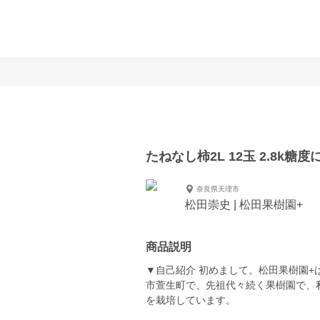
たねなし柿2L 12玉 2.8k糖度
奈良県天理市
松田崇史 | 松田果樹園+
商品説明
▼自己紹介 初めまして。松田果樹園
市萱生町で、先祖代々続く果樹園で、
を栽培しています。