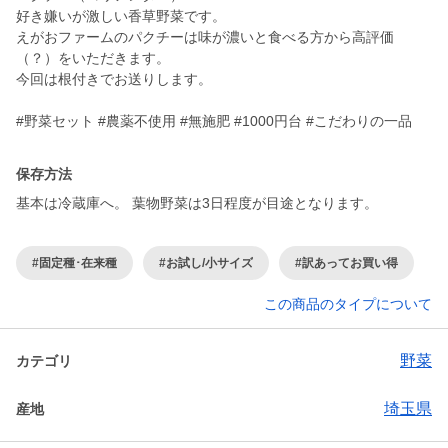
好き嫌いが激しい香草野菜です。
えがおファームのパクチーは味が濃いと食べる方から高評価
（？）をいただきます。
今回は根付きでお送りします。
#野菜セット #農薬不使用 #無施肥 #1000円台 #こだわりの一品
保存方法
基本は冷蔵庫へ。 葉物野菜は3日程度が目途となります。
#固定種･在来種
#お試し/小サイズ
#訳あってお買い得
この商品のタイプについて
野菜
カテゴリ
埼玉県
産地