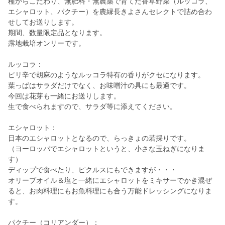
種からこだわり、無肥料・無農薬で育てた香草野菜（ルッコラ、
エシャロット、パクチー）を農縁長きよさんセレクトで詰め合わ
せしてお送りします。
期間、数量限定品となります。
露地栽培オンリーです。
ルッコラ：
ピリ辛で胡麻のようなルッコラ特有の香りがクセになります。
葉っぱはサラダだけでなく、お味噌汁の具にも最適です。
今回は花芽も一緒にお送りします。
生で食べられますので、サラダ等に添えてください。
エシャロット：
日本のエシャロットとなるので、らっきょの若採りです。
（ヨーロッパでエシャロットというと、小さな玉ねぎになりま
す）
ディップで食べたり、ピクルスにもできますが・・・
オリーブオイル＆塩と一緒にエシャロットをミキサーでかき混ぜ
ると、お肉料理にもお魚料理にも合う万能ドレッシングになりま
す。
パクチー（コリアンダー）：