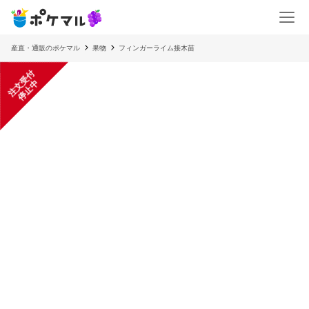
産直・通販のポケマル
果物
フィンガーライム接木苗
注
文
受
付
停
止
中