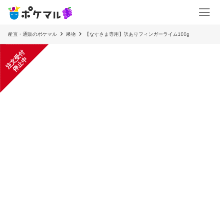
産直・通販のポケマル
果物
【なすさま専用】訳ありフィンガーライム100g
注
文
受
付
停
止
中