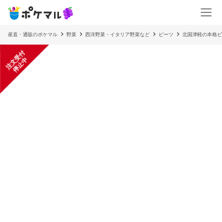
産直・通販のポケマル
野菜
西洋野菜・イタリア野菜など
ビーツ
北国津軽の本格ビ
注
文
受
付
停
止
中