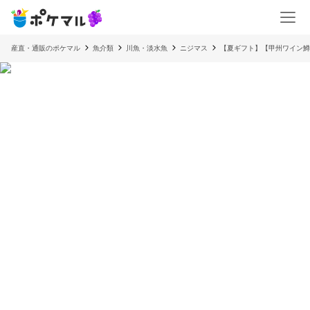
産直・通販のポケマル
魚介類
川魚・淡水魚
ニジマス
【夏ギフト】【甲州ワイン鱒】冷