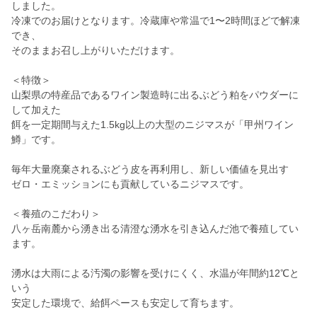
しました。
冷凍でのお届けとなります。冷蔵庫や常温で1〜2時間ほどで解凍
でき、
そのままお召し上がりいただけます。
＜特徴＞
山梨県の特産品であるワイン製造時に出るぶどう粕をパウダーに
して加えた
餌を一定期間与えた1.5kg以上の大型のニジマスが「甲州ワイン
鱒」です。
毎年大量廃棄されるぶどう皮を再利用し、新しい価値を見出す
ゼロ・エミッションにも貢献しているニジマスです。
＜養殖のこだわり＞
八ヶ岳南麓から湧き出る清澄な湧水を引き込んだ池で養殖してい
ます。
湧水は大雨による汚濁の影響を受けにくく、水温が年間約12℃と
いう
安定した環境で、給餌ペースも安定して育ちます。