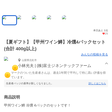
本日あと 2点
25
【夏ギフト】【甲州ワイン鱒】冷燻4パックセット
(合計 400g以上)
みんなの投稿を見る
山梨県北杜市
小林光夫 | (株)富士ジネンテックファーム
マークのついた生産者さんは、過去1年間で平均して特に高い評価を得
ています。
生産者バッジの基準が新しくなりました。
詳しくはこちら
商品説明
甲州ワイン鱒 冷燻 4パックのセットです！