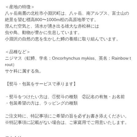
＜産地の特徴＞
八ヶ岳南麓の北杜市小淵沢町は、八ヶ岳、南アルプス、富士山の
絶景を望む標高800〜1000m程の高原地帯です。
澄んだ空気と、清水が湧き出る雄大な赤松林には
虫や鳥、動物が豊かに生息しています。
小淵沢の自然の恵を生かした鱒の養殖に取り組んでいます。
＜品種など＞
ニジマス（虹鱒、学名：Oncorhynchus mykiss、英名：Rainbow t
rout）
サケ科に属する魚。
【熨斗・包装をサービスで承ります】
・熨斗をつけたい方は、①熨斗の種類 ②記名の有無・お名前
・包装希望の方は、ラッピングの種類
ご注文時に、特記事項にご希望の旨を必ずお書き添えください。