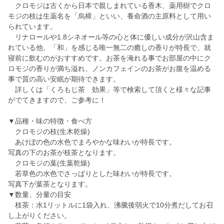
クロモジは古くから日本で親しまれている香木、薬用樹でクロ
モジの枝は生薬名を「烏樟」といい、養命酒の主原料として用い
られています。
リナロールや1.8シネオール等の心と体に優しい成分が沢山含ま
れている他、「和」を感じる唯一無二の癒しの香りが特長で、就
寝前に飲むのがおすすめです。お茶を淹れる事でお部屋の中にク
ロモジの香りが満ち溢れ、ノンカフェインのお茶がお腹を温める
事で質の高い安眠が期待できます。
詳しくは「くろもじ茶 効果」等で検索して頂くと様々な記事
がでてきますので、ご参考に！
▼品種・味の特徴・食べ方
クロモジの枝(生木乾燥)
あけぼの色の水色でまろやかな味わいが特長です。
写真の下のお茶が枝茶となります。
クロモジの葉(生葉乾燥)
若草色の水色でさっぱりとした味わいが特長です。
写真下が葉茶となります。
▼数量、分量の目安
枝茶：水1リットルに1袋入れ、沸騰後弱火で10分煮だしてお召
し上がりください。