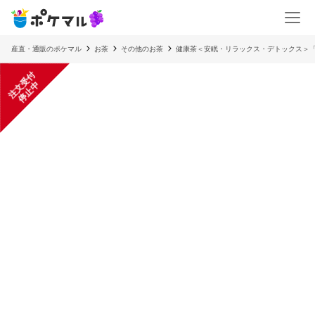
産直・通販のポケマル
お茶
その他のお茶
健康茶＜安眠・リラックス・デトックス＞「
注
文
受
付
停
止
中