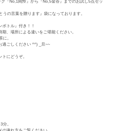
ク『No,1純怜』から『No,5金谷』までのお試し5点セッ
がとうの言葉を贈ります』袋になっております。
ンボトル』付き！！
時期、場所による違いをご堪能ください。
茶に。
ごしください ^^) _旦~~
ントにどうぞ。
3分。
メの淹れ方をご覧ください。