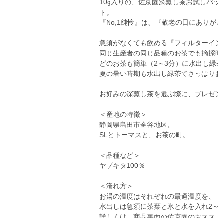
10g入りの、佐京園深蒸し茶お試しパッ
ト。
『No,1純怜』は、『敬老の日にあり
急須がなくても飲める『フィルターイ
同じ生産者の同じ品種のお茶でも摘採
どのお茶も簡単（2～3分）に水出し緑
夏の暑い時期も水出し緑茶でさっぱりお過
お好みの深蒸し茶を選ぶ際に、プレゼ
＜産地の特徴＞
静岡県島田市金谷地区。
SLとトーマスと、お茶の町。
＜品種など＞
ヤブキタ100％
＜淹れ方＞
お湯の温度はそれぞれの最適温度を、
水出しは急須に茶葉と氷と水を入れ2～
詳しくは、商品裏面の佐京園のおスス