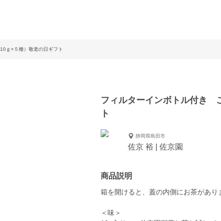
10ｇ×５種）敬老の日ギフト
フィルターインボトル付き こ
ト
静岡県島田市
佐京 裕 | 佐京園
商品説明
箱を開けると、蓋の内側にお茶があり
＜味＞