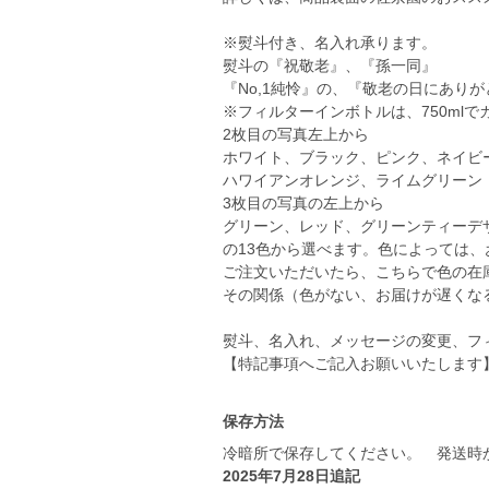
※熨斗付き、名入れ承ります。
熨斗の『祝敬老』、『孫一同』
『No,1純怜』の、『敬老の日にあり
※フィルターインボトルは、750mlで
2枚目の写真左上から
ホワイト、ブラック、ピンク、ネイビ
ハワイアンオレンジ、ライムグリーン
3枚目の写真の左上から
グリーン、レッド、グリーンティーデ
の13色から選べます。色によっては
ご注文いただいたら、こちらで色の在
その関係（色がない、お届けが遅くな
熨斗、名入れ、メッセージの変更、フ
【特記事項へご記入お願いいたします
保存方法
冷暗所で保存してください。 発送時
2025年7月28日追記