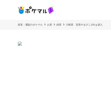
産直・通販のポケマル
お茶
緑茶
川根茶 煎茶やまびこ100ｇ袋入