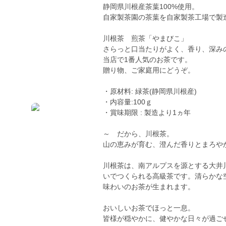
静岡県川根産茶葉100%使用。
自家製茶園の茶葉を自家製茶工場で製
川根茶 煎茶「やまびこ」
さらっと口当たりがよく、香り、深み
当店で1番人気のお茶です。
贈り物、ご家庭用にどうぞ。
・原材料: 緑茶(静岡県川根産)
・内容量:100ｇ
・賞味期限 : 製造より1ヵ年
～ だから、川根茶。
山の恵みが育む、澄んだ香りとまろや
川根茶は、南アルプスを源とする大井
いでつくられる高級茶です。清らかな
味わいのお茶が生まれます。
おいしいお茶でほっと一息。
皆様が穏やかに、健やかな日々が過ご