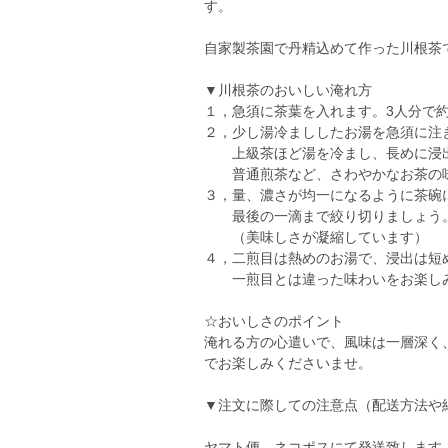
す。
自家製茶園で丹精込めて作った川根茶
▼川根茶のおいしい淹れ方
１，急須に茶葉を入れます。3人分で
２，少し湯冷まししたお湯を急須に注
上級茶ほど湯を冷まし、長めに浸出
普通煎茶など、さわやかなお茶の味
３，量、濃さが均一になるように茶碗
最後の一滴まで絞り切りましょう
（美味しさが凝縮しています）
４，二煎目は熱めのお湯で、浸出は短
一煎目とは違った味わいをお楽しみ
☆おいしさのポイント
淹れる方の心遣いで、風味は一層深く
でお楽しみくださいませ。
▼注文に際しての注意点（配送方法や
ヤマト便 ネコポスにて発送致します