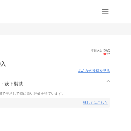
本日あと 50点
57
袋入
みんなの投稿を見る
園・萩下製茶
間で平均して特に高い評価を得ています。
詳しくはこちら