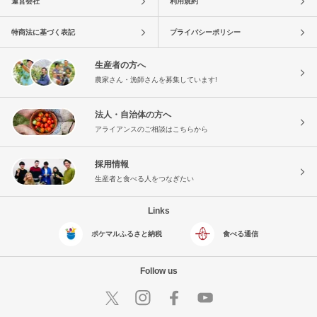
運営会社
利用規約
特商法に基づく表記
プライバシーポリシー
生産者の方へ
農家さん・漁師さんを募集しています!
法人・自治体の方へ
アライアンスのご相談はこちらから
採用情報
生産者と食べる人をつなぎたい
Links
ポケマルふるさと納税
食べる通信
Follow us