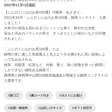
2021年11月1日追記
【ふじのくに山のお茶100選】川根茶「あさぎり」
2021年10月「ふじのくに山のお茶100選」銘茶コンテスト 入賞
しました！
大井川の清流を思わせるフレッシュな香り、鮮やかな水色、
旨みと渋みのバランスの良さ、すっきりとした味わいなどが評価
されました。
「ふじのくに山のお茶100選」とは…
静岡の茶に適した気候風土と先人より引き継がれた高い技術によ
って生み出される、
緑茶、烏龍茶、紅茶など、外観、香り、味に特徴を持った静岡に
しかできない個性ある銘茶で、
静岡県と静岡県中山間100銘茶協議会が開催する銘茶コンテストの
入選茶です。
#新◯◯
#農カード付き
#ポストにお届け
#全国一律送料
#お試し/小サイズ
#ギフト対応可