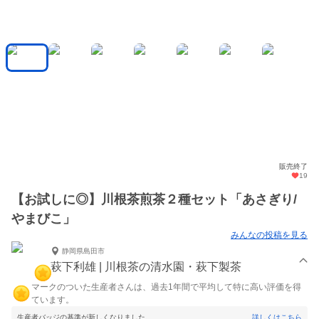
販売終了
19
【お試しに◎】川根茶煎茶２種セット「あさぎり/
やまびこ」
みんなの投稿を見る
静岡県島田市
萩下利雄 | 川根茶の清水園・萩下製茶
マークのついた生産者さんは、過去1年間で平均して特に高い評価を得
ています。
生産者バッジの基準が新しくなりました。
詳しくはこちら