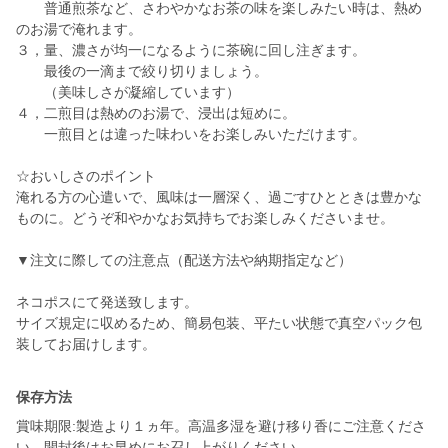
普通煎茶など、さわやかなお茶の味を楽しみたい時は、熱め
のお湯で淹れます。
３，量、濃さが均一になるように茶碗に回し注ぎます。
最後の一滴まで絞り切りましょう。
（美味しさが凝縮しています）
４，二煎目は熱めのお湯で、浸出は短めに。
一煎目とは違った味わいをお楽しみいただけます。
☆おいしさのポイント
淹れる方の心遣いで、風味は一層深く、過ごすひとときは豊かな
ものに。どうぞ和やかなお気持ちでお楽しみくださいませ。
▼注文に際しての注意点（配送方法や納期指定など）
ネコポスにて発送致します。
サイズ規定に収めるため、簡易包装、平たい状態で真空パック包
保存方法
賞味期限:製造より１ヵ年。高温多湿を避け移り香にご注意くださ
い。開封後はお早めにお召し上がりください。