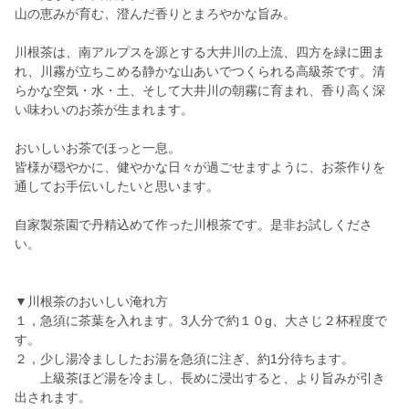
山の恵みが育む、澄んだ香りとまろやかな旨み。
川根茶は、南アルプスを源とする大井川の上流、四方を緑に囲ま
れ、川霧が立ちこめる静かな山あいでつくられる高級茶です。清
らかな空気・水・土、そして大井川の朝霧に育まれ、香り高く深
い味わいのお茶が生まれます。
おいしいお茶でほっと一息。
皆様が穏やかに、健やかな日々が過ごせますように、お茶作りを
通してお手伝いしたいと思います。
自家製茶園で丹精込めて作った川根茶です。是非お試しくださ
い。
▼川根茶のおいしい淹れ方
１，急須に茶葉を入れます。3人分で約１０g、大さじ２杯程度で
す。
２，少し湯冷まししたお湯を急須に注ぎ、約1分待ちます。
上級茶ほど湯を冷まし、長めに浸出すると、より旨みが引き
出されます。