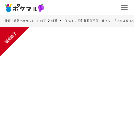
産直・通販のポケマル
お茶
緑茶
【お試しに◎】川根茶煎茶２種セット「あさぎり/や
販売終了