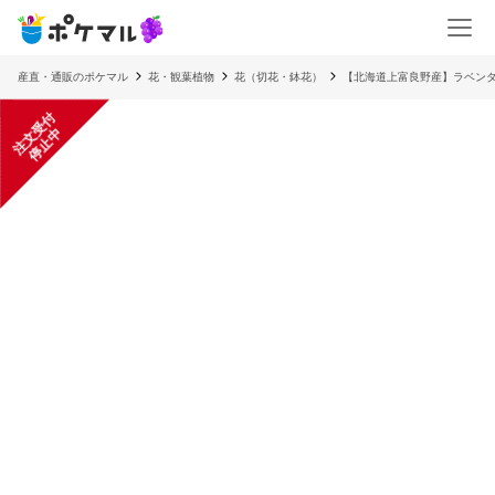
産直・通販のポケマル
花・観葉植物
花（切花・鉢花）
【北海道上富良野産】ラベン
注
文
受
付
停
止
中