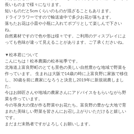
長いものまで様々になります。
短いものだと5cmくらいのものが混ざることもあります。
ドライフラワーですので輸送途中で多少お花が落ちます。
落ちたお花は小皿や小瓶に入れてポプリとして楽しんで下さい
ね。
自然素材ですので色や形は様々です。ご利用のディスプレイによ
っても色味が違って見えることがあります。ご了承くださいね。
▼松本君について
こんにちは！松本農園の松本祐季です。
北海道上富良野町のとても景色の美しい自然豊かな地域で野菜を
作っています。 生まれは大阪で14歳の時に上富良野に家族で移住
し、30歳を前に農家になろうと決意し2019年に新規就農しまし
た。
今はお師匠さんや地域の農家さんにアドバイスをもらいながら野
菜を作っています。
今の等身大の僕が作る野菜やお花たち。富良野の豊かな大地で育
まれた美味しい野菜を皆さんにお召し上がりいただけると嬉しい
です。
まだまだ未熟者ですがよろしくお願いします。