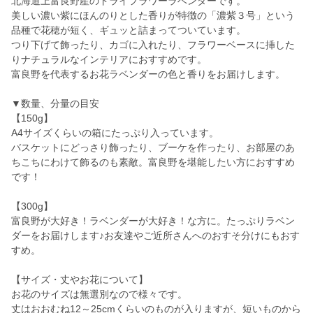
北海道上富良野産のドライフラワーラベンダーです。
美しい濃い紫にほんのりとした香りが特徴の「濃紫３号」という
品種で花穂が短く、ギュッと詰まってついています。
つり下げて飾ったり、カゴに入れたり、フラワーベースに挿した
りナチュラルなインテリアにおすすめです。
富良野を代表するお花ラベンダーの色と香りをお届けします。
▼数量、分量の目安
【150g】
A4サイズくらいの箱にたっぷり入っています。
バスケットにどっさり飾ったり、ブーケを作ったり、お部屋のあ
ちこちにわけて飾るのも素敵。富良野を堪能したい方におすすめ
です！
【300g】
富良野が大好き！ラベンダーが大好き！な方に。たっぷりラベン
ダーをお届けします♪お友達やご近所さんへのおすそ分けにもおす
すめ。
【サイズ・丈やお花について】
お花のサイズは無選別なので様々です。
丈はおおむね12～25cmくらいのものが入りますが、短いものから