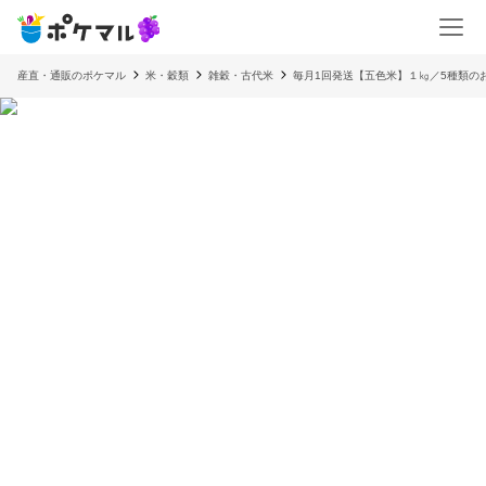
産直・通販のポケマル
米・穀類
雑穀・古代米
毎月1回発送【五色米】１㎏／5種類の