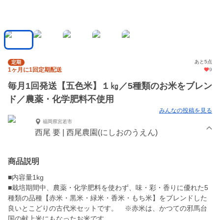
あと5点
定期
1ヶ月に1回定期配送
9
毎月1回発送【五色米】１㎏／5種類のお米をブレン
ド／農薬・化学肥料不使用
みんなの投稿を見る
福岡県宮若市
西尾 要 | 西尾農園(にしおのうえん)
商品説明
■内容量1kg
■栽培期間中、農薬・化学肥料を使わず、味・彩・香りに優れた5
種類の品種【赤米・黒米・緑米・香米・もち米】をブレンドした
良いとこどりの古代米セットです。 ※赤米は、かつての邪馬台
国の献上米にもなったお米です。