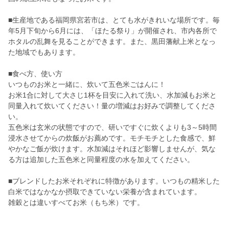
■生産地である福岡県宮若市は、とても水がきれいな場所です。毎
年5月下旬から6月には、「ほたる祭り」が開催され、市内各所で
ホタルの乱舞を見ることができます。また、黒田藩献上米となっ
た地域でもあります。
■食べ方、使い方
いつものお米と一緒に、炊いて五色米ごはんに！
お米1合に対して大さじ1杯を目安に入れて洗い、水加減もお米と
同量入れて炊いてください！量の増減はお好みで調整してくださ
い。
五色米は玄米の状態ですので、研いですぐに炊くよりも3～5時間
浸水させてからの炊飯がお薦めです。モチモチとした食感で、鮮
やかなご飯が炊けます。水加減はそれほど影響しませんが、気な
る方は追加した五色米と同量程度の水を加えてください。
■ブレンドしたお米それぞれに特徴があります。いつもの精米した
白米ではなかなか摂取できていない栄養が含まれています。
雑穀とは違いすべてお米（もち米）です。