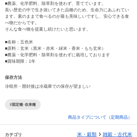
■農薬、化学肥料、除草剤を使わず、育てています。
長い歴史の中で生き抜いてきた品種のため、生命力にあふれてい
ます。素のままで食べるのが最も美味しいですし、安心できる食
べ物だからです。
そんな食べ物を提案し続けたいと思います。
■名称：五色米
■原料：玄米（黒米・赤米・緑米・香米・もち玄米）
■農薬・化学肥料・除草剤を使わずに栽培しております
■賞味期限：1年
保存方法
冷暗所・開封後は冷蔵庫での保存が望ましい
#固定種･在来種
商品タイプについて（定期商品）
米・穀類
雑穀・古代米
カテゴリ