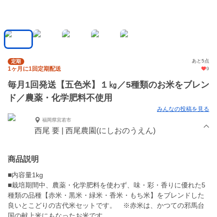
あと5点
定期
1ヶ月に1回定期配送
9
毎月1回発送【五色米】１㎏／5種類のお米をブレン
ド／農薬・化学肥料不使用
みんなの投稿を見る
福岡県宮若市
西尾 要 | 西尾農園(にしおのうえん)
商品説明
■内容量1kg
■栽培期間中、農薬・化学肥料を使わず、味・彩・香りに優れた5
種類の品種【赤米・黒米・緑米・香米・もち米】をブレンドした
良いとこどりの古代米セットです。 ※赤米は、かつての邪馬台
国の献上米にもなったお米です。