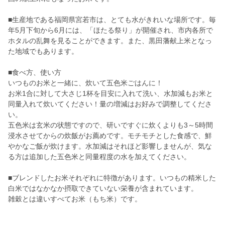
■生産地である福岡県宮若市は、とても水がきれいな場所です。毎
年5月下旬から6月には、「ほたる祭り」が開催され、市内各所で
ホタルの乱舞を見ることができます。また、黒田藩献上米となっ
た地域でもあります。
■食べ方、使い方
いつものお米と一緒に、炊いて五色米ごはんに！
お米1合に対して大さじ1杯を目安に入れて洗い、水加減もお米と
同量入れて炊いてください！量の増減はお好みで調整してくださ
い。
五色米は玄米の状態ですので、研いですぐに炊くよりも3～5時間
浸水させてからの炊飯がお薦めです。モチモチとした食感で、鮮
やかなご飯が炊けます。水加減はそれほど影響しませんが、気な
る方は追加した五色米と同量程度の水を加えてください。
■ブレンドしたお米それぞれに特徴があります。いつもの精米した
白米ではなかなか摂取できていない栄養が含まれています。
雑穀とは違いすべてお米（もち米）です。