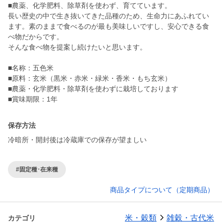
■農薬、化学肥料、除草剤を使わず、育てています。
長い歴史の中で生き抜いてきた品種のため、生命力にあふれてい
ます。素のままで食べるのが最も美味しいですし、安心できる食
べ物だからです。
そんな食べ物を提案し続けたいと思います。
■名称：五色米
■原料：玄米（黒米・赤米・緑米・香米・もち玄米）
■農薬・化学肥料・除草剤を使わずに栽培しております
■賞味期限：1年
保存方法
冷暗所・開封後は冷蔵庫での保存が望ましい
#固定種･在来種
商品タイプについて（定期商品）
米・穀類
雑穀・古代米
カテゴリ