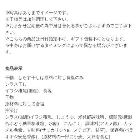
※写真はあくまでイメージです。
※干物等は加熱調理して下さい。
※おまかせ定期便の為中身は替わる事がございますのでご了承下
さい。
※こちらの商品は日付指定不可、ギフト包装不可となります。
※中身はお届けするタイミングによって異なる場合がございま
す。
食品表示
干物、しらす干しは原料に対し食塩のみ
シラス干し
イワシ稚魚(国産)、食塩
干物
原材料に対して食塩
沖漬け
シラス(国産)イワシ稚魚、しょうゆ、米発酵調味料、糖類(砂糖混
合ぶどう糖果糖液糖、水飴)、にんにく、調味料(アミノ酸)、カラ
メル色素、甘味料(サッカリンNa、ステビア、甘草)、保存料(パラ
オキシ安息香酸)、(原材料の一部に小麦、大豆を含む)