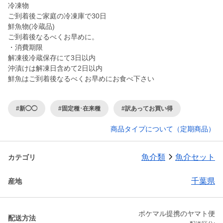
冷凍物
ご到着後ご家庭の冷凍庫で30日
鮮魚物(冷蔵品)
ご到着後なるべくお早めに。
・消費期限
解凍後冷蔵保存にて3日以内
沖漬けは解凍日含めて2日以内
鮮魚はご到着後なるべくお早めにお食べ下さい
#新◯◯
#固定種･在来種
#訳あってお買い得
商品タイプについて（定期商品）
魚介類
魚介セット
カテゴリ
千葉県
産地
ポケマル提携のヤマト便
配送方法