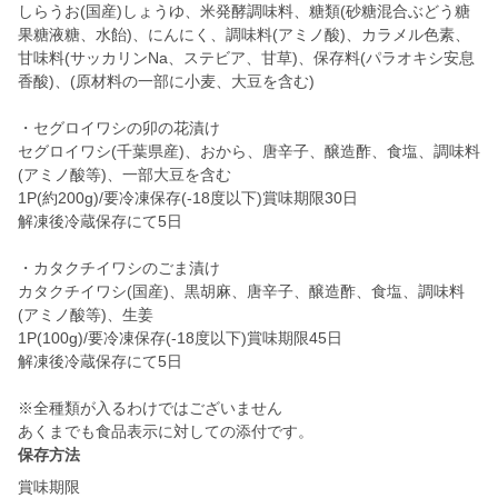
しらうお(国産)しょうゆ、米発酵調味料、糖類(砂糖混合ぶどう糖
果糖液糖、水飴)、にんにく、調味料(アミノ酸)、カラメル色素、
甘味料(サッカリンNa、ステビア、甘草)、保存料(パラオキシ安息
香酸)、(原材料の一部に小麦、大豆を含む)
・セグロイワシの卯の花漬け
セグロイワシ(千葉県産)、おから、唐辛子、醸造酢、食塩、調味料
(アミノ酸等)、一部大豆を含む
1P(約200g)/要冷凍保存(-18度以下)賞味期限30日
解凍後冷蔵保存にて5日
・カタクチイワシのごま漬け
カタクチイワシ(国産)、黒胡麻、唐辛子、醸造酢、食塩、調味料
(アミノ酸等)、生姜
1P(100g)/要冷凍保存(-18度以下)賞味期限45日
解凍後冷蔵保存にて5日
※全種類が入るわけではございません
あくまでも食品表示に対しての添付です。
保存方法
賞味期限