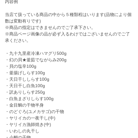
内容例
当店て扱っている商品の中から５種類程はいります(品物により個
数は変動有りです)
※商品の指定はできませんのでご了承下さい。
※商品ページ画像の品が必ず入るわけではございませんのでご了
承ください。
・九十九里産冷凍ハマグリ500g
・幻の貝★釜茹でながらみ200g
・貝の塩辛100g
・釜揚げしらす100g
・天日干ししらす100g
・天日干し白魚100g
・訳ありしらす250g
・白魚まざりしらす100g
・金目鯛の干物半身
・のどぐろ(ユメカサゴ)の干物
・ヤリイカの一夜干し(中)
・ヤリイカ漁師焼き(中)
・いわしの丸干し
・小鯛の干物