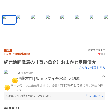
注文受付停止中
定期
1ヶ月に1回定期配送
131
網元漁師激選の【旨い魚介】おまかせ定期便★
みんなの投稿を見る
千葉県旭市
伊藤友門 | 飯岡ヤマイチ水産-大納屋-
マークのついた生産者さんは、過去1年間で平均して特に高い評価を得
ています。
生産者バッジの基準が新しくなりました。
詳しくはこちら