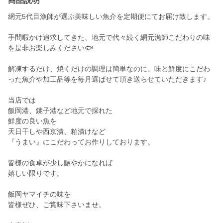
商品説明
網元5代目漁師が選ぶ美味しい魚介を定期便にてお届け致します。
手間暇かけ追求してきた、地元で代々続く網元漁師こだわりの味
を是非お楽しみください🐟
解凍するだけ、焼くだけの調理は簡単なのに、味と鮮度にこだわ
った魚介や加工品等を毎月選ばせて頂き送らせていただきます♪
当店では
飯岡港、銚子港など地元で採れた
鮮度の良い魚を
天日干しや西京漬、粕漬けなど
『うまい』にこだわってお作りしております。
皆様の食卓が少し賑やかになれば
嬉しい限りです。
飯岡ヤマイチの味を
皆様ぜひ、ご賞味下さいませ。