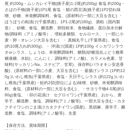
尾 約200g・ムシカレイ干物(銚子産)1-2尾(約200g) 食塩 約200g・
さばの干物(銚子産)1P1尾 食塩 ・鯖の西京漬(銚子産)1P2切れ味
噌、砂糖、米発酵調味料、食塩、(原材料の一部に大豆を含む) ・
ほうぼうの粕漬け(千葉県産)、1P1-2尾(約180g)、酒粕（国内製
造）、砂糖、食塩、醸造酢、卵殻粉末、食物繊維、蛋白加水分解
物/調味料（アミノ酸等）、増粘多糖類、セルロース、（一部に小
麦・卵・オレンジ大豆を含む） ・ 真鰯丸干し(千葉県産)、食塩
(約10尾入れ約300g)、・ 沖漬け(国産) 1P約100g イシカワシラウ
オorシラス、しょうゆ、米発酵調味料、糖類(砂糖混合ぶどう糖果
糖液糖、水飴)、にんにく、調味料(アミノ酸)、カラメル色素、甘
味料(サッカリンNa、ステビア、甘草)、保存料(パラオキシ安息香
酸)、(原材料の一部に小麦、大豆を含む) ・ 釜揚げシラス (1P約12
0g )いわし稚魚(千葉県産) 、食塩・天日干しシラス (約122g )いわ
し稚魚(千葉県産)・鮭約2切(部位による)味噌、砂糖、米発酵調味
料、食塩、(原材料の一部に大豆を含む) 、・サヨリ干物4-5尾(約1
80g)食塩、・卯の花漬け セグロイワシ(千葉県産)、おから、唐
辛子、醸造酢、食塩、調味料(アミノ酸等)、一部大豆を含む・カタ
クチイワシのごま漬けカタクチイワシ(国産)、黒胡麻、唐辛子、醸
造酢、食塩、調味料(アミノ酸等)、生姜
【保存方法、賞味期限】