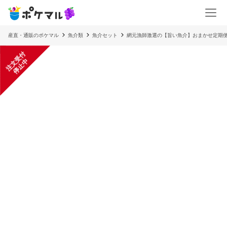
産直・通販のポケマル
魚介類
魚介セット
網元漁師激選の【旨い魚介】おまかせ定期
注
文
受
付
停
止
中