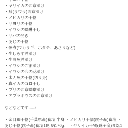
・ヤリイカの西京漬け
・鰆(サワラ)西京漬け
・メヒカリの干物
・サヨリの干物
・イワシの味醂干し
・サバの開き
・あじの干物
・佃煮(ワカサギ、ホタテ、あさりなど)
・生しらす沖漬け
・生白魚沖漬け
・イワシのごま漬け
・イワシの卯の花漬け
・太刀魚の干物(切り身)
・真イカのゴロ干し
・ブリの西京味噌漬け
・アブラボウズの西京漬け
などなどです.....♪
・金目鯛干物(千葉県産)食塩 半身 ・メヒカリ干物(銚子産)食塩 ・
あじ干物(銚子産)食塩1尾 約170g、 ・ヤリイカ干物(銚子産)食塩1