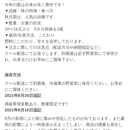
今年の梨は出来が良く豊作です！
▼品種・味の特徴・食べ方
秋月梨は、人気の品種です。
▼数量、分量の目安
10〜16玉入り 5キロ前後を2箱
▼栽培/生産方法、こだわり
肥料にこだわり、甘さを追求しております。
▼注文に際しての注意点（配送方法や納期指定など）
クール配送にてお送りします。到着後は必ず野菜室にて保管さ
れ、出来るだけお早めにご賞味下さい。
保存方法
クール配送にて到着後、冷蔵庫の野菜室に保存ください。お早め
にご賞味ください。
2021年8月30日追記
再販希望多数あり、数量限定です‼️
2021年8月16日追記
8月の長雨により梨に痛みや劣化したものが出ております。また豪
雨の影響により一時発送が止まってしまい、商品の廃棄も発生し