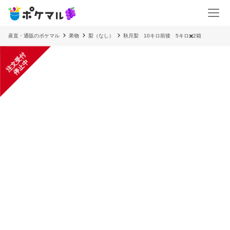
産直・通販のポケマル
果物
梨（なし）
秋月梨 10キロ前後 5キロ✖️2箱
注
文
受
付
停
止
中