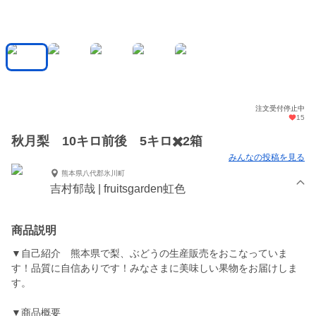
注文受付停止中
15
秋月梨 10キロ前後 5キロ✖️2箱
みんなの投稿を見る
熊本県八代郡氷川町
吉村郁哉 | fruitsgarden虹色
商品説明
▼自己紹介 熊本県で梨、ぶどうの生産販売をおこなっていま
す！品質に自信ありです！みなさまに美味しい果物をお届けしま
す。
▼商品概要