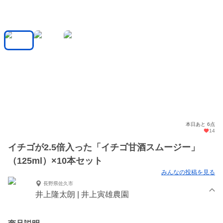
本日あと 6点
14
イチゴが2.5倍入った「イチゴ甘酒スムージー」
（125ml）×10本セット
みんなの投稿を見る
長野県佐久市
井上隆太朗 | 井上寅雄農園