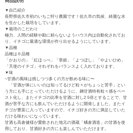
商品説明
▼自己紹介
長野県佐久市初のいちご狩り農園です！佐久市の気候、綺麗な水
を生かした栽培をしています。
▼栽培のこだわり
極力、人間の経験や勘に頼らないようハウス内は自動化されてお
り、イチゴに最適な環境が作り出せるようにしています。
▼品種
品種は６品種
「かおりの」「紅ほっぺ」「章姫」「よつぼし」「やよいひめ」
「天使のイチゴ」それぞれをバランスよく入れております。
▼味
~甘酒の風味は残しつつ多くの方が飲める味に〜
「甘酒が体にいいのは知ってるけど粒々がちょっと苦手」とい
う方にも手にとっていただけるように、麹甘酒特有粒々感をペー
スト化し、またイチゴの比率を甘酒に対し2.5倍とすることで、甘
酒が苦手な方にも飲んでいただけるように開発しました。またイ
チゴが豊富に入っていますので、イチゴ好きの方に満足していた
だける味わいになっています。
甘酒も高倉健様が愛飲された地元の酒蔵「橘倉酒造」の甘酒を使
用しており、甘酒好きの方にも楽しんでいただけます。