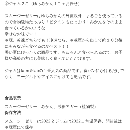
②ジャム２こ（ゆらみかん１こ＋お任せ）
スムージーゼリーはゆらみかんの外皮以外、まるごと使っている
ので食物繊維たっぷり！ビタミンもたっぷり！みかんをそのまま
食べているかのような
幸せなお味です！
冷蔵、冷凍どちらでも！冷凍なら、冷凍庫から出して約１０分後
にもみながら食べるのがベスト！！
暑い夏にぴったりの商品です。ちゅるんと食べられるので、お子
様や高齢の方にも美味しく食べていただけます。
ジャムはfarm＆labの１番人気の商品です。食パンにかけるだけで
なく、ヨーグルトやアイスにかけても絶品です。
食品表示
スムージーゼリー みかん、砂糖アガー（植物製）
保存方法
スムージーゼリーは2022.2 ジャムは2022.1 常温保存、開封後は
冷蔵庫にて保存