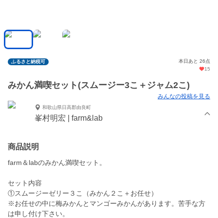
本日あと 26点
ふるさと納税可
15
みかん満喫セット(スムージー3こ＋ジャム2こ)
みんなの投稿を見る
和歌山県日高郡由良町
峯村明宏 | farm&lab
商品説明
farm＆labのみかん満喫セット。
セット内容
①スムージーゼリー３こ（みかん２こ＋お任せ）
※お任せの中に梅みかんとマンゴーみかんがあります。苦手な方
は申し付け下さい。