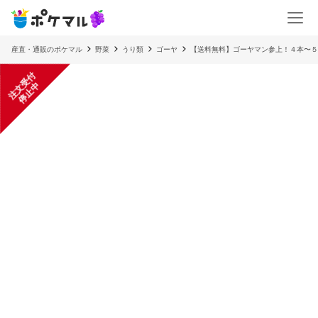
産直・通販のポケマル
野菜
うり類
ゴーヤ
【送料無料】ゴーヤマン参上！４本〜５
注
文
受
付
停
止
中