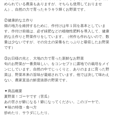
められている農薬もありますが、そちらも使用しておりませ
ん）。自然の力で育ったキラキラ輝くお野菜です。
②健康的な土作り
畑の地力を維持するために、作付けは年１回を基本としていま
す。作付け前後は、必ず緑肥などの植物性肥料を導入して、健康
的な土作りと野菜作りをしています。（何作も作れないので、数
量は少ないですが、その分土の栄養をたっぷりと吸収したお野菜
です）
③お日様の光と、大地の力で育った新鮮なお野菜
旬のお野菜が一番美味しい。をコンセプトに露地での栽培をメイ
ンにしています。自然の中でじっくりと、ありのままに育った野
菜は、野菜本来の旨味が凝縮されています。他では決して味わえ
ない、農家直送の鮮度抜群の野菜です。
▼商品概要
夏野菜！ゴーヤです（苦瓜）
あの苦さが癖になる！癖になってください。このゴーヤで。
▼味の特徴・食べ方
炒めたり、サラダにしたり。