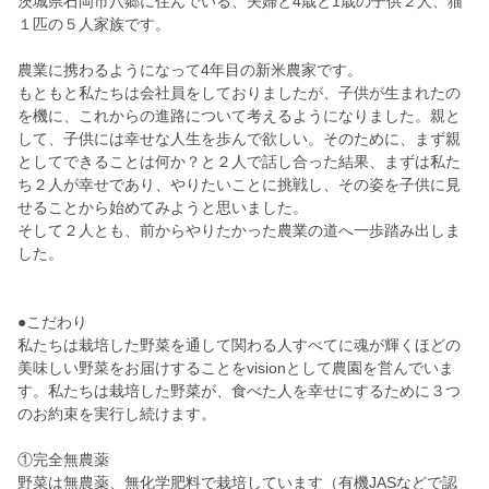
茨城県石岡市八郷に住んでいる、夫婦と4歳と1歳の子供２人、猫
１匹の５人家族です。
農業に携わるようになって4年目の新米農家です。
もともと私たちは会社員をしておりましたが、子供が生まれたの
を機に、これからの進路について考えるようになりました。親と
して、子供には幸せな人生を歩んで欲しい。そのために、まず親
としてできることは何か？と２人で話し合った結果、まずは私た
ち２人が幸せであり、やりたいことに挑戦し、その姿を子供に見
せることから始めてみようと思いました。
そして２人とも、前からやりたかった農業の道へ一歩踏み出しま
した。
●こだわり
私たちは栽培した野菜を通して関わる人すべてに魂が輝くほどの
美味しい野菜をお届けすることをvisionとして農園を営んでいま
す。私たちは栽培した野菜が、食べた人を幸せにするために３つ
のお約束を実行し続けます。
①完全無農薬
野菜は無農薬、無化学肥料で栽培しています（有機JASなどで認