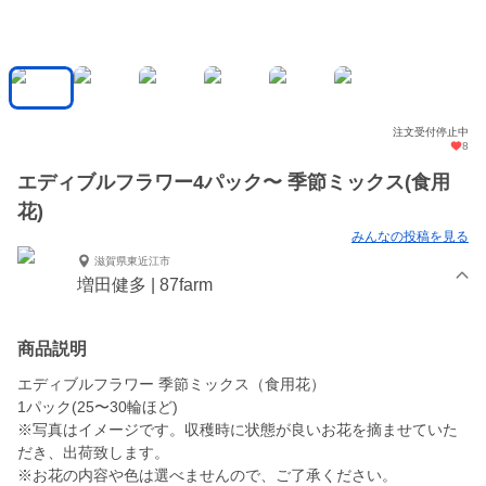
注文受付停止中
8
エディブルフラワー4パック〜 季節ミックス(食用
花)
みんなの投稿を見る
滋賀県東近江市
増田健多 | 87farm
商品説明
エディブルフラワー 季節ミックス（食用花）
1パック(25〜30輪ほど)
※写真はイメージです。収穫時に状態が良いお花を摘ませていた
だき、出荷致します。
※お花の内容や色は選べませんので、ご了承ください。