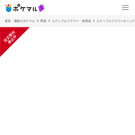
産直・通販のポケマル
野菜
エディブルフラワー・食用花
エディブルフラワー4パック〜
注
文
受
付
停
止
中