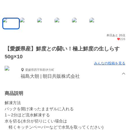
本日あと 20点
226
【愛媛県産】鮮度との闘い！極上鮮度の生しらす
50g×10
みんなの投稿を見る
愛媛県西宇和郡伊方町
福島大朝 | 朝日共販株式会社
商品説明
解凍方法
パックを開け凍ったままザルに入れる
1～2分ほど流水解凍する
水を切る(水分が切りにくい場合は
軽くキッチンペーパーなどで水気を取ってください)