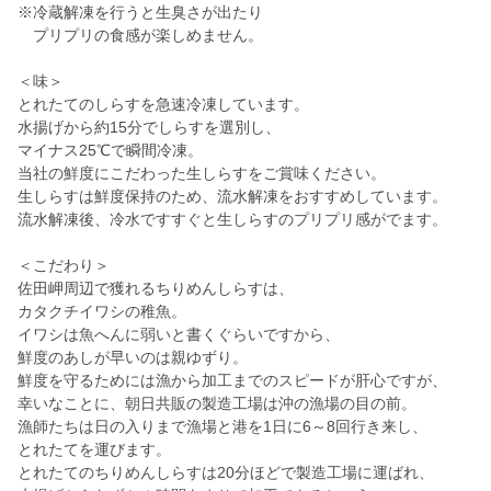
※冷蔵解凍を行うと生臭さが出たり
プリプリの食感が楽しめません。
＜味＞
とれたてのしらすを急速冷凍しています。
水揚げから約15分でしらすを選別し、
マイナス25℃で瞬間冷凍。
当社の鮮度にこだわった生しらすをご賞味ください。
生しらすは鮮度保持のため、流水解凍をおすすめしています。
流水解凍後、冷水ですすぐと生しらすのプリプリ感がでます。
＜こだわり＞
佐田岬周辺で獲れるちりめんしらすは、
カタクチイワシの稚魚。
イワシは魚へんに弱いと書くぐらいですから、
鮮度のあしが早いのは親ゆずり。
鮮度を守るためには漁から加工までのスピードが肝心ですが、
幸いなことに、朝日共販の製造工場は沖の漁場の目の前。
漁師たちは日の入りまで漁場と港を1日に6～8回行き来し、
とれたてを運びます。
とれたてのちりめんしらすは20分ほどで製造工場に運ばれ、