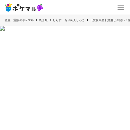
産直・通販のポケマル
魚介類
しらす・ちりめんじゃこ
【愛媛県産】鮮度との闘い！極上