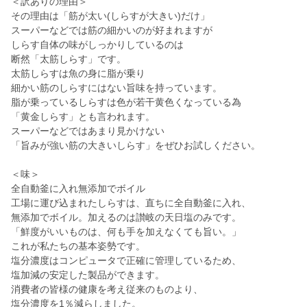
＜訳ありの理由＞
その理由は「筋が太い(しらすが大きい)だけ」
スーパーなどでは筋の細かいのが好まれますが
しらす自体の味がしっかりしているのは
断然「太筋しらす」です。
太筋しらすは魚の身に脂が乗り
細かい筋のしらすにはない旨味を持っています。
脂が乗っているしらすは色が若干黄色くなっている為
「黄金しらす」とも言われます。
スーパーなどではあまり見かけない
「旨みが強い筋の大きいしらす」をぜひお試しください。
＜味＞
全自動釜に入れ無添加でボイル
工場に運び込まれたしらすは、直ちに全自動釜に入れ、
無添加でボイル。加えるのは讃岐の天日塩のみです。
「鮮度がいいものは、何も手を加えなくても旨い。」
これが私たちの基本姿勢です。
塩分濃度はコンピュータで正確に管理しているため、
塩加減の安定した製品ができます。
消費者の皆様の健康を考え従来のものより、
塩分濃度を1％減らしました。