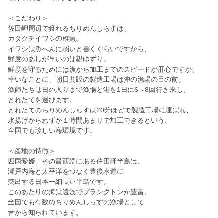
＜こだわり＞
佐田岬周辺で獲れるちりめんしらすは、
カタクチイワシの稚魚。
イワシは魚へんに弱いと書くぐらいですから、
鮮度のあしが早いのは親ゆずり。
鮮度を守るためには漁から加工までのスピードが肝心ですが、
幸いなことに、朝日共販の製造工場は沖の漁場の目の前。
漁師たちは日の入りまで漁場と港を1日に6～8回行き来し、
とれたてを運びます。
とれたてのちりめんしらすは20分ほどで製造工場に運ばれ、
水揚げからわずか１時間あまりで加工できるという、
全国でも珍しい海環境です。
＜産地の特徴＞
四国愛媛。その最西端にある佐田岬半島は、
瀬戸内海と太平洋をつなぐ豊後水道に
突出する日本一細長い半島です。
このあたりの海は遠浅でプランクトンが豊富。
全国でも有数のちりめんしらすの漁場として