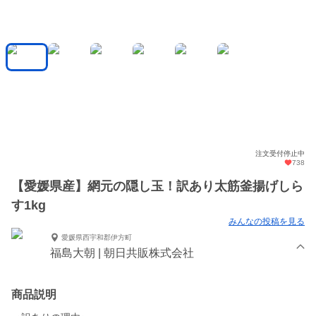
注文受付停止中
738
【愛媛県産】網元の隠し玉！訳あり太筋釜揚げしら
す1kg
みんなの投稿を見る
愛媛県西宇和郡伊方町
福島大朝 | 朝日共販株式会社
商品説明