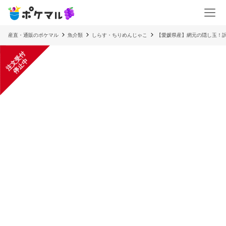
産直・通販のポケマル
魚介類
しらす・ちりめんじゃこ
【愛媛県産】網元の隠し玉！訳
注
文
受
付
停
止
中