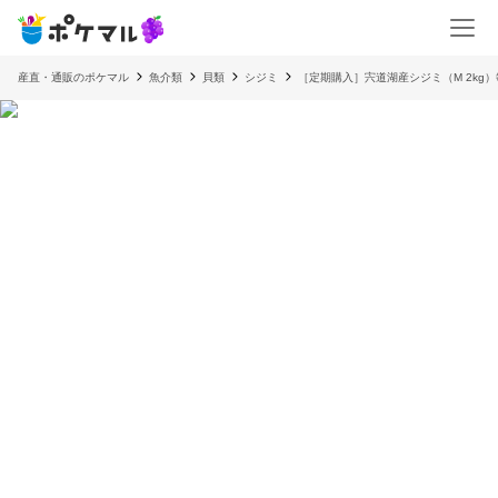
産直・通販のポケマル
魚介類
貝類
シジミ
［定期購入］宍道湖産シジミ（M 2kg）