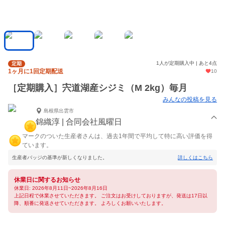
1人が定期購入中 | あと4点
定期
1ヶ月に1回定期配送
10
［定期購入］宍道湖産シジミ（M 2kg）毎月
みんなの投稿を見る
島根県出雲市
錦織淳 | 合同会社風曜日
マークのついた生産者さんは、過去1年間で平均して特に高い評価を得
ています。
生産者バッジの基準が新しくなりました。
詳しくはこちら
休業日に関するお知らせ
休業日: 2026年8月11日~2026年8月16日
上記日程で休業させていただきます。 ご注文はお受けしておりますが、発送は17日以
降、順番に発送させていただきます。 よろしくお願いいたします。