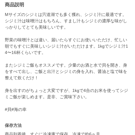
商品説明
Mサイズのシジミは宍道湖でも多く獲れ、シジミ汁に最適です。
シジミ汁は味噌汁はもちろん、すまし汁もシジミの濃厚な味がし
っかりしてとても美味しいです。
野菜の味噌汁とは違い、届いたらすぐにお使いいただけ、忙しい
朝でもすぐに美味しいシジミ汁がいただけます。1kgでシジミ汁1
4〜16杯くらいです。
またシジミご飯もオススメです。少量のお酒と水で貝を開き、身
をすべて出し、ご飯と出汁とシジミの身を入れ、醤油と塩で味を
整えて炊くだけ！
身を出すのがちょっと大変ですが、1kgで4合のお米を使ってシジ
ミご飯が楽しめます。是非、ご賞味下さい。
#貝#海の幸
保存方法
商品到着後、すぐに冷凍庫で保存。冷凍で約6ヶ月