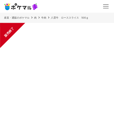
産直・通販のポケマル
肉
牛肉
八雲牛 ローススライス 500ｇ
販売終了