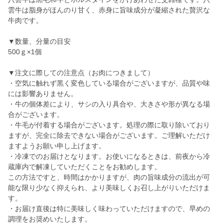
雲牛は脂身がほんのり甘く、赤身に旨味成分が凝縮された贅沢な
牛肉です。
▼数量、分量の目安
500ｇ×1個
▼注文に際しての注意点（お肉につきまして）
・空気に触れず黒く変色している場合がございますが、品質や味
には影響ありません。
・牛の個体差により、サシの入り具合や、大きさや形が異なる場
合がございます。
・牛毛が付着する場合がございます。処理の際に取り除いており
ますが、完全に除去できない場合がございます。ご理解いただけ
ますようお願い申し上げます。
・冷凍でのお届けとなります。お使いになるときは、前夜から冷
蔵庫内で解凍していただくことをお勧めします。
この方法ですと、時間はかかりますが、肉の旨味成分の流出が可
能な限り少なく抑えられ、より美味しくお召し上がりいただけま
す。
・お届け直後は特に美味しく味わっていただけますので、早めの
調理をお奨めいたします。