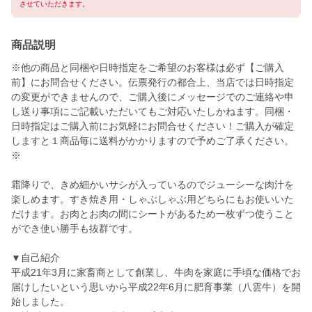
させていただきます。
商品説明
※他の商品と同梱や日時指定をご希望のお客様は必ず【ご購入
前】にお問合せください。伝票発行の都合上、当店では日時指定
の変更ができませんので、ご購入後にメッセージでのご連絡や申
し送り事項にご記載いただいてもご対応いたしかねます。同梱・
日時指定はご購入前にお気軽にお問合せください！ご購入が確定
しますと１商品毎に送料がかかりますので予めご了承ください。
※
霜降りで、きめ細かいサシが入っているのでジューシーな肉汁を
楽しめます。すき焼き用・しゃぶしゃぶ用どちらにもお使いいた
だけます。お肉とお肉の間にシートがあるため一枚ずつ使うこと
ができ使い勝手も抜群です。
▼自己紹介
平成21年3月に家畜商として創業し、牛肉を家庭に手頃な価格でお
届けしたいという思いから平成22年6月に肥育事業（八雲牛）を開
始しました。