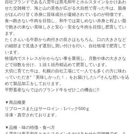
自社ブランドである八雲牛は黒毛和牛とホルスタインをかけあわ
せた交雑種で、海と山の景色が広がる大自然で育った牛は、脂身
がほんのり甘く赤身に旨味成分が凝縮されているのが特徴です。
食べ飽きない牛肉を目指し、和牛では楽しめない赤身と程よい脂
で飽きの来ない美味しさと安心・安全な牛肉を目指し肥育してい
ます。
たくさんいる牛群から肉付きの良さはもちろん、口の大きさなど
の細部まで見逃さず選別し買い付けを行い、自社牧場で肥育して
います。
牧場内でストレスがかからない事を重視し、月数や体の大きさな
どで頭数を分け、１頭１頭丹精込めて肥育しています。
大切に育てた牛は、札幌の自社工場にて一人でも多くの方に味わ
っていただき″「美味しかった！」をお届けしたい″そんな想いを込
めて製品加工をしております。
平野畜産ならではのブランド牛をぜひこの機会に!!
▼商品概要
リブロースまたはサーロイン：1パック500ｇ
冷凍・真空されております。
▼品種・味の特徴・食べ方
八雲牛は黒毛和牛とホルスタインをかけあわせた交雑種です。八