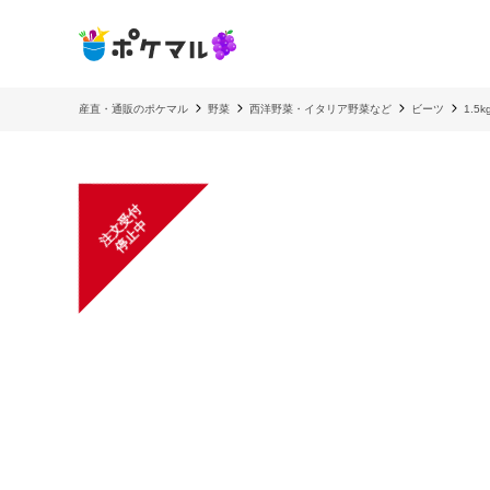
産直・通販のポケマル
野菜
西洋野菜・イタリア野菜など
ビーツ
1.
注
文
受
付
停
止
中