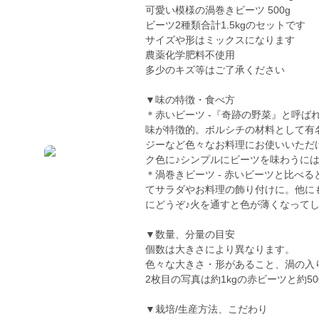
可愛い模様の渦巻きビーツ 500g
ビーツ2種類合計1.5kgのセットです
サイズや形はミックスになります
農薬化学肥料不使用
多少のキズ等はご了承ください
▼味の特徴・食べ方
＊赤いビーツ -『奇跡の野菜』と呼
味が特徴的。ボルシチの材料として有
ジーなど色々なお料理にお使いいただ
ク色に♪シンプルにビーツを味わうに
＊渦巻きビーツ - 赤いビーツと比べ
てサラダやお料理の飾り付けに。他に
にどうぞ♪火を通すと色が薄くなって
▼数量、分量の目安
個数は大きさにより異なります。
色々な大きさ・形があること、渦の入
2枚目の写真は約1kgの赤ビーツと約5
▼栽培/生産方法、こだわり