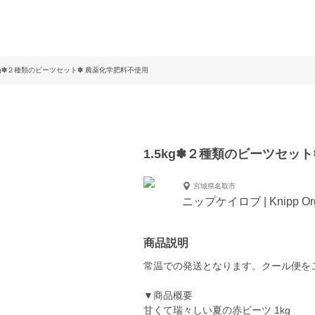
5kg✽２種類のビーツセット✽ 農薬化学肥料不使用
1.5kg✽２種類のビーツセッ
宮城県名取市
ニップケイロブ | Knipp Org
商品説明
常温での発送となります。クール便を
▼商品概要
甘くて瑞々しい夏の赤ビーツ 1kg