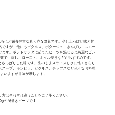
ばれるほど栄養豊富な真っ赤な野菜です。少し土っぽい味と甘
名ですが、他にもピクルス、ポタージュ、きんぴら、スムー
けます。ポテトサラダに茹でたビーツを混ぜると綺麗なピン
は茹で、蒸し、ロースト、ホイル焼きなどがおすすめです。
るとさっぱりした味です。生のままスライスし水に軽くさらし
もスープ、キンピラ、ピクルス、チップスなど色々なお料理
しまいますが甘味が増します。
り方はそれぞれ違うことをご了承ください。
00gの渦巻きビーツです。