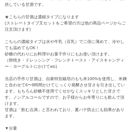
供している甘酒です。
★こちらの甘酒は濃縮タイプになります
(ストレートタイプ又セットをご希望の方は他の商品ページからご
注文頂けます)
こちらの濃縮タイプは水や牛乳（豆乳）で二倍に薄めて、冷やし
ても温めてもOK！
砂糖の代わりにお料理やお菓子作りにもお使い頂けます。
（卵焼き・ドレッシング・フレンチトースト・アイスキャンディ
ー・ヨーグルトにかけてetc)
当店の手作り甘酒は、自家特別栽培のもち米100%を使用し、米麹
と合わせて6〜8時間かけてじっくり発酵させ甘さを引き出してい
ます。もちろん砂糖不使用でくせがなくスッキリとした甘さで
す。ノンアルコールですので、お子様からお年寄りにも飲んで頂
けます。
甘酒は「飲む点滴」と言われており、夏バテ防止にも効果があり
ます。
▼分量