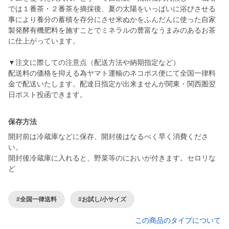
では１番茶・２番茶を摘採後、夏の太陽をいっぱいに浴びさせる
事により養分の蓄積を存分にさせ米ぬかをふんだんに使った自家
製発酵有機肥料を施すことでミネラルの豊富なうまみのあるお茶
に仕上がっています。
▼注文に際しての注意点（配送方法や納期指定など）
配送料の価格を抑える為ヤマト運輸のネコポス便にて全国一律料
金で配送いたします。配達日指定が出来ませんが関東・関西圏翌
保存方法
開封前は冷蔵庫などに保存、開封後はなるべく早く消費くださ
い。
開封後冷蔵庫に入れると、野菜等のにおいが付きます。セロリな
ど
#全国一律送料
#お試し/小サイズ
この商品のタイプについて