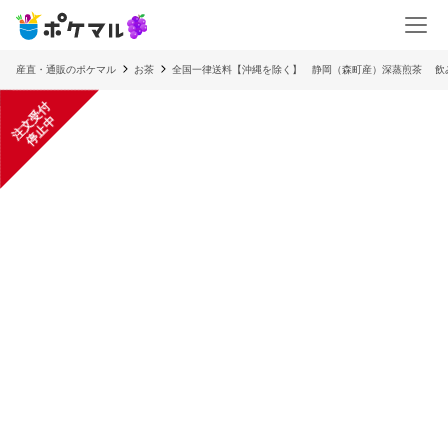
産直・通販のポケマル
お茶
全国一律送料【沖縄を除く】 静岡（森町産）深蒸煎茶 飲
注
文
受
付
停
止
中