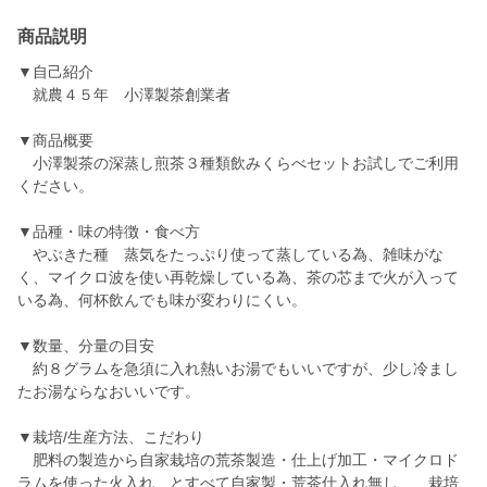
商品説明
▼自己紹介
就農４５年 小澤製茶創業者
▼商品概要
小澤製茶の深蒸し煎茶３種類飲みくらべセットお試しでご利用
ください。
▼品種・味の特徴・食べ方
やぶきた種 蒸気をたっぷり使って蒸している為、雑味がな
く、マイクロ波を使い再乾燥している為、茶の芯まで火が入って
いる為、何杯飲んでも味が変わりにくい。
▼数量、分量の目安
約８グラムを急須に入れ熱いお湯でもいいですが、少し冷まし
たお湯ならなおいいです。
▼栽培/生産方法、こだわり
肥料の製造から自家栽培の荒茶製造・仕上げ加工・マイクロド
ラムを使った火入れ、とすべて自家製・荒茶仕入れ無し 栽培