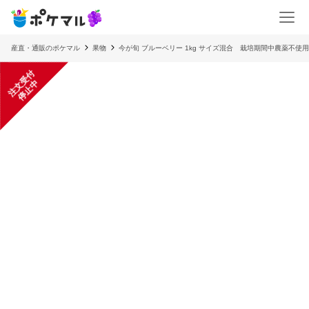
産直・通販のポケマル
果物
今が旬 ブルーベリー 1kg サイズ混合 栽培期間中農薬不使
注
文
受
付
停
止
中