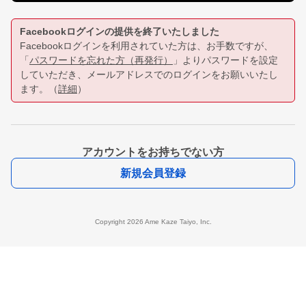
Facebookログインの提供を終了いたしました
Facebookログインを利用されていた方は、お手数ですが、
「
パスワードを忘れた方（再発行）
」よりパスワードを設定
していただき、メールアドレスでのログインをお願いいたし
ます。（
詳細
）
アカウントをお持ちでない方
新規会員登録
Copyright 2026 Ame Kaze Taiyo, Inc.