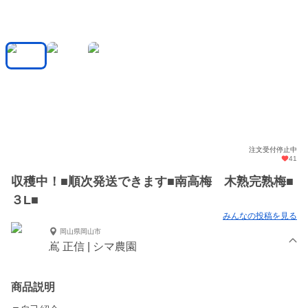
注文受付停止中
41
収穫中！■順次発送できます■南高梅 木熟完熟梅■
３L■
みんなの投稿を見る
岡山県岡山市
嶌 正信 | シマ農園
商品説明