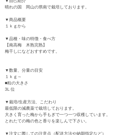
▼自己紹介
晴れの国 岡山の県南で栽培しております。
▼商品概要
１ｋｇから
▼品種・味の特徴・食べ方
【南高梅 木熟完熟】
梅干しになどおすすめです。
▼数量、分量の目安
１ｋｇ～
■粒の大きさ
3L 位
▼栽培/生産方法、こだわり
最低限の減農薬で栽培しております。
大きく育った梅から手もぎで一つ一つ収穫しています。
とれたての梅の色と香りを楽しんで下さい。
▼注文に際しての注意点（配送方法や納期指定など）