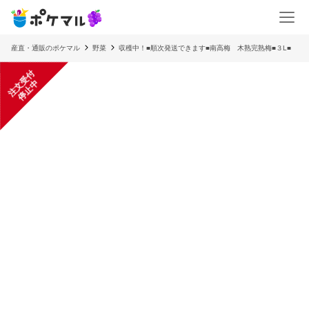
産直・通販のポケマル
野菜
収穫中！■順次発送できます■南高梅 木熟完熟梅■３L■
注
文
受
付
停
止
中