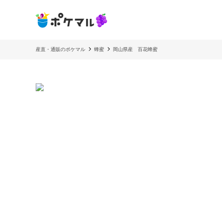
産直・通販のポケマル
蜂蜜
岡山県産 百花蜂蜜