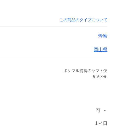
この商品のタイプについて
蜂蜜
岡山県
ポケマル提携のヤマト便
配送区分:
可
1~4日