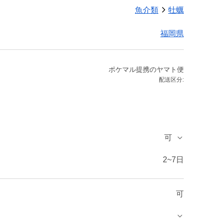
魚介類
牡蠣
福岡県
ポケマル提携のヤマト便
配送区分:
可
2~7日
可