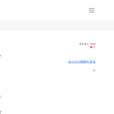
本日あと 20点
21
ト
みんなの投稿を見る
た
す