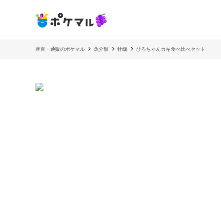
産直・通販のポケマル
魚介類
牡蠣
ひろちゃんカキ食べ比べセット